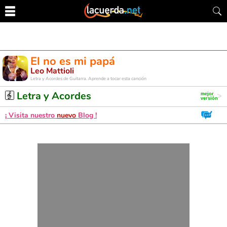
El no es mi papá
Leo Mattioli
Letra y Acordes de Guitarra. Aprende a tocar esta canción
Letra y Acordes
¡ Visita nuestro
nuevo
Blog !