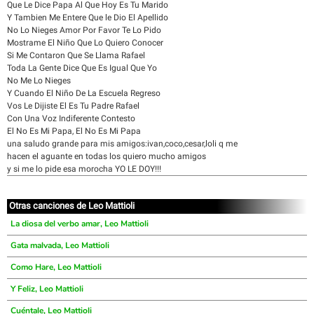
Que Le Dice Papa Al Que Hoy Es Tu Marido
Y Tambien Me Entere Que le Dio El Apellido
No Lo Nieges Amor Por Favor Te Lo Pido
Mostrame El Niño Que Lo Quiero Conocer
Si Me Contaron Que Se Llama Rafael
Toda La Gente Dice Que Es Igual Que Yo
No Me Lo Nieges
Y Cuando El Niño De La Escuela Regreso
Vos Le Dijiste El Es Tu Padre Rafael
Con Una Voz Indiferente Contesto
El No Es Mi Papa, El No Es Mi Papa
una saludo grande para mis amigos:ivan,coco,cesar,loli q me
hacen el aguante en todas los quiero mucho amigos
y si me lo pide esa morocha YO LE DOY!!!
Otras canciones de Leo Mattioli
La diosa del verbo amar, Leo Mattioli
Gata malvada, Leo Mattioli
Como Hare, Leo Mattioli
Y Feliz, Leo Mattioli
Cuéntale, Leo Mattioli