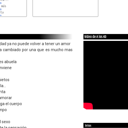
m
más

m
ta

m
Video de A los 40
edad ya no puede volver a tener un amor
 a cambiado por una que es mucho mas
es abuela
onviene
nietos
a...
nta
amorar
ga el cuerpo
empo
n
l sexo
Extras
nte la sensación