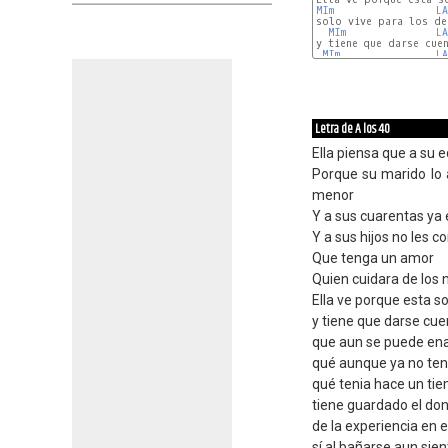
MIm
LA
solo vive para los de 
MIm
LA
y tiene que darse cuen
MIm
LA
Letra de A los 40
Ella piensa que a su 
Porque su marido lo
menor
Y a sus cuarentas ya 
Y a sus hijos no les c
Que tenga un amor
Quien cuidara de los 
Ella ve porque esta sol
y tiene que darse cue
que aun se puede en
qué aunque ya no ten
qué tenia hace un ti
tiene guardado el do
de la experiencia en e
sí al bañarse aun sie