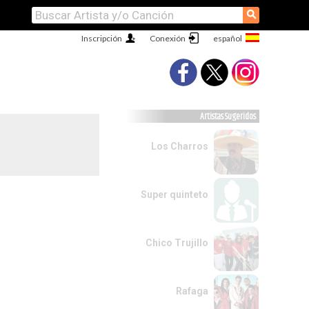
⚲
Inscripción
Conexión
Artistas Sugeridos
Los Charros
Super quinteto
Chico Trujillo
Rafaga