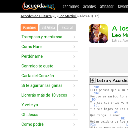
canciones
acordes
afinador
favori
Acordes de Guitarra
»
L
»
Leo Mattioli
» A los 40 (Tab)
A lo
Populares
del Artista
Historial
Leo Ma
Tramposa y mentirosa
Letras, Aco
Como Hare
Perdóname
Conmigo te gusto
Carta del Corazón
Letra y Acorde
Si te agarran las ganas
MIm
Ella piensa que a su 
MIm
Llorarás más de 10 veces
Porque su marido lo a 
DO
Y a sus cuarentas ya e
Y vete ya
SOL
Y a sus hijos no les c
LAm
Oh Jesus
Que tenga un amor

RE
Como podré
MIm
L