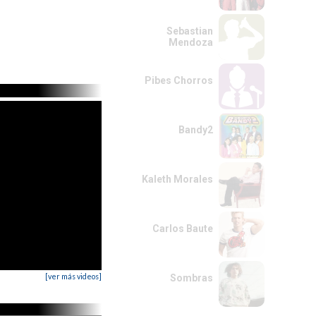
Sebastian
Mendoza
Pibes Chorros
Bandy2
Kaleth Morales
Carlos Baute
[ver más videos]
Sombras