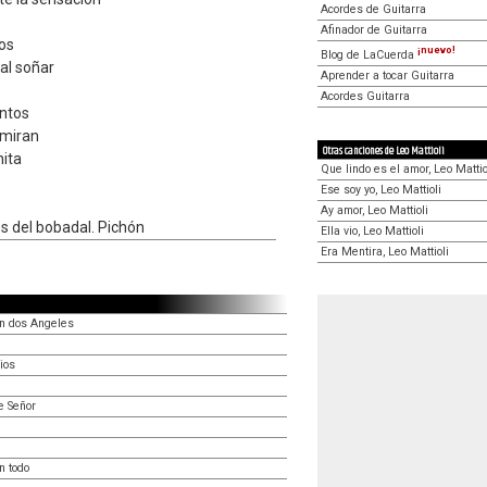
Acordes de Guitarra
Afinador de Guitarra
hos
¡nuevo!
Blog de LaCuerda
 al soñar
Aprender a tocar Guitarra
Acordes Guitarra
ntos
 miran
Otras canciones de Leo Mattioli
nita
Que lindo es el amor, Leo Mattio
Ese soy yo, Leo Mattioli
Ay amor, Leo Mattioli
s del bobadal. Pichón
Ella vio, Leo Mattioli
Era Mentira, Leo Mattioli
n dos Angeles
ios
e Señor
n todo