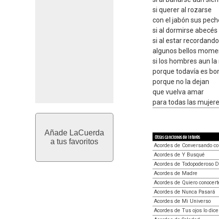
si querer al rozarse
con el jabón sus pec
si al dormirse abecés
si al estar recordando
algunos bellos mome
si los hombres aun la
porque todavía es bo
porque no la dejan
que vuelva amar
para todas las mujere
Añade LaCuerda
Otras canciones de interés
a tus favoritos
Acordes de Conversando co
Acordes de Y Busqué
Acordes de Todopoderoso D
Acordes de Madre
Acordes de Quiero conocert
Acordes de Nunca Pasará
Acordes de Mi Universo
Acordes de Tus ojos lo dice