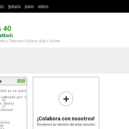
tos
guitarra
piano
videos
s 40
ttioli
rdes y Tabs para Guitarra, Bajo y Ukulele
s
LAm
edad ya no puede volver a tener un amor

+
LAm
cambiado por una que es mucho mas menor

RE
s abuela

SI
onviene

¡Colabora con nosotros!
Envíanos tu versión de esta canción
Am