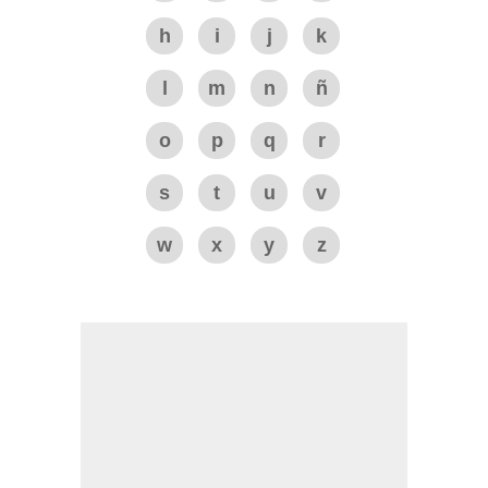
h
i
j
k
l
m
n
ñ
o
p
q
r
s
t
u
v
w
x
y
z