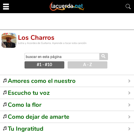
Los Charros
Letra y Acordes de Guitarra. Aprende a tocar esta canción
⚲
#1 - #10
A - Z
Amores como el nuestro
Escucho tu voz
Como la flor
Como dejar de amarte
Tu Ingratitud