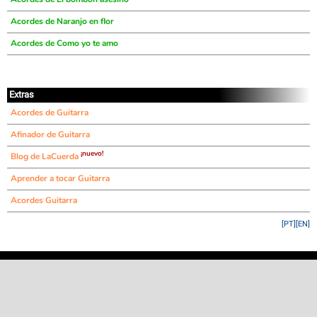
Acordes de Naranjo en flor
Acordes de Como yo te amo
Extras
Acordes de Guitarra
Afinador de Guitarra
¡nuevo!
Blog de LaCuerda
Aprender a tocar Guitarra
Acordes Guitarra
[PT]
[EN]
©
LaCuerda
.net
·
·
·
aviso legal
privacidad
contacto