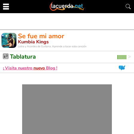
Se fue mi amor
Kumbia Kings
Letra y Acordes de Guitarra. Aprende a tocar esta canción
Tablatura
¡ Visita nuestro
nuevo
Blog !