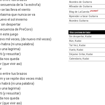
Acordes de Guitarra
a secuencia de la 1a estrofa)
Afinador de Guitarra
se las lleva el viento
¡nuevo!
Blog de LaCuerda
fantasma que nunca se va
Aprender a tocar Guitarra
evo el sol invierno
Acordes Guitarra
r sin despertar
 secuencia de PreCoro)
Otras canciones de Kudai
on este juego
Sin despertar, Kudai
evo mil veces, (de nuevo mil veces)
Aún, Kudai
 habra (ni una palabra)
Tal Vez, Kudai
o una lagrima)
Vuelo, Kudai
i (y resucitar)
Déjame Gritar, Kudai
ada nos queda
Calendario, Kudai
 (que vivir asi)
or
o entre tus brazos
m y se repite dos veces más)
 habrá (ni una palabra)
o una lagrima)
i (y resucitar)
ada nos queda
 (que vivir asi)