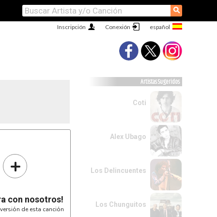
⚲
Inscripción
Conexión
Artistas Sugeridos
Coti
Alex Ubago
+
Los Delincuentes
ra con nosotros!
Los Chunguitos
versión de esta canción