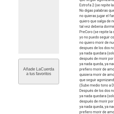
Estrofa 2 (se repite l
No digas palabras que 
no quieras jugar el 
quiero que salga de nu
tal vez deberia dormi
PreCoro (se repite la
yo no puedo seguir c
no quiero morir de nu
despues de los dos no
ya nada quedara (sol
después de morir por t
ya nada queda, ya n
Añade LaCuerda
prefiero morir de amor
a tus favoritos
quisiera morir de am
que seguir agonizand
(Sube medio tono a D
Después de los dos no
ya nada quedara (sol
después de morir por t
ya nada queda, ya n
prefiero morir de amor