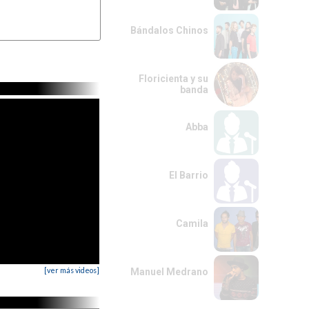
Bándalos Chinos
Floricienta y su
banda
Abba
El Barrio
Camila
[ver más videos]
Manuel Medrano