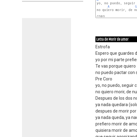
yo, no puedo, seguir 
A
G
no quiero morir, de nu
C#m
Letra de Morir de amor
Estrofa
Espero que guardes d
yo por mi parte prefi
Te vas porque quiero 
no puedo pactar con s
Pre Coro
yo, no puedo, seguir 
no quiero morir, de n
Despues de los dos no
ya nada quedara (sol
despues de morir por t
ya nada queda, ya n
prefiero morir de amor
quisiera morir de am
que seguir agonizand