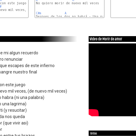
con este juego

No quiero morir de nuevo mil veces

#
evo mil veces, (de nuevo mil veces)

C#m
A
A
E
B
Video de Morir de amor
e mi algun recuerdo
ero renunciar
que escapes de este infierno
angre nuestro final
con este juego
uevo mil veces, (de nuevo mil veces)
 habra (ni una palabra)
o una lagrima)
i (y resucitar)
ada nos queda
 (que vivir asi)
or
Extras
o entre tus brazos