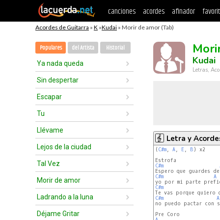
canciones
acordes
afinador
favori
Acordes de Guitarra
»
K
»
Kudai
» Morir de amor (Tab)
Mori
Populares
del Artista
Historial
Kudai
Ya nada queda
Letras, Aco
Sin despertar
Escapar
Tu
Llévame
Letra y Acorde
Lejos de la ciudad
(
C#m
, 
A
, 
E
, 
B
) x2

Tal Vez
C#m
C#m
A
Morir de amor
C#m
Ladrando a la luna
C#m
A
no puedo pactar con s
Déjame Gritar
A