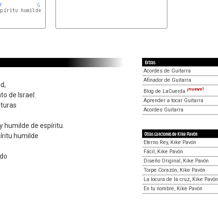
F
G
Extras
Acordes de Guitarra
Afinador de Guitarra
d,
¡nuevo!
Blog de LaCuerda
o de Israel.
Aprender a tocar Guitarra
lturas
Acordes Guitarra
y humilde de espíritu.
Otras canciones de Kike Pavón
píritu humilde
Eterno Rey, Kike Pavón
Fácil, Kike Pavón
ado
Diseño Original, Kike Pavón
Torpe Corazón, Kike Pavón
La locura de la cruz, Kike Pavón
En tu nombre, Kike Pavón
.