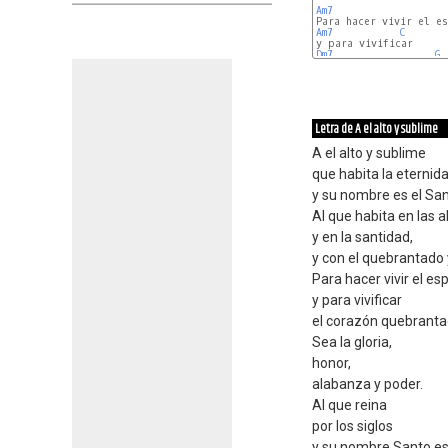
Am7
Am7
C
Dm7
G
Letra de A el alto y sublime
A el alto y sublime
que habita la eternida
y su nombre es el Sant
Al que habita en las a
y en la santidad,
y con el quebrantado 
Para hacer vivir el es
y para vivificar
el corazón quebrant
Sea la gloria,
honor,
alabanza y poder.
Al que reina
por los siglos
y su nombre Santo es