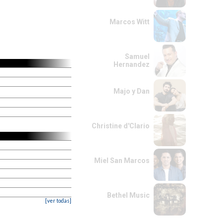
Marcos Witt
Samuel
Hernandez
Majo y Dan
Christine d'Clario
Miel San Marcos
Bethel Music
[ver todas]