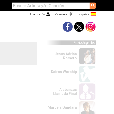
⚲
Inscripción
Conexión
Artistas Sugeridos
Jesús Adrián
Romero
Kairos Worship
Alabanzas
Llamada Final
Marcela Gandara