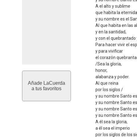
A el alto y sublime
que habita la eternida
y su nombre es el Sant
Al que habita en las a
y en la santidad,
y con el quebrantado y
Para hacer vivir el es
y para vivificar
el corazón quebrant
/Sea la gloria,
honor,
alabanza y poder.
Añade LaCuerda
Al que reina
a tus favoritos
por los siglos /
y su nombre Santo es
y su nombre Santo es
y su nombre Santo es
y su nombre Santo es
A él sea la gloria,
a él sea el imperio
por los siglos de los si