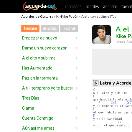
canciones
acordes
afinador
favori
Acordes de Guitarra
»
K
»
Kike Pavón
» A el alto y sublime (Tab)
A el
Populares
del Artista
Historial
Kike P
Empezar de nuevo
Letras, Aco
Dame un nuevo corazón
A el alto y sublime
Has Aumentado
Paz en la tormenta
Letra y Acorde
A ti - temprano yo te buscaré
C
F
Tres Días
F
C/E
Dm7
Clama
C
F
Cuenta Conmigo
F
C/E
y con el quebrantado y
Aún así me amas