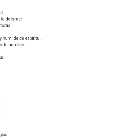
d,
o de Israel.
lturas
 humilde de espíritu. .
píritu humilde
ado
.
.
.
.
glos.