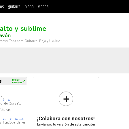
tos
guitarra
piano
videos
 alto y sublime
avón
rdes y Tabs para Guitarra, Bajo y Ukulele
s
mejor
✓
versión
+
C
G
¡Colabora con nosotros!
Dm7
C
Gsus4
G
Am7
 humilde de espíritu.

Envíanos tu versión de esta canción