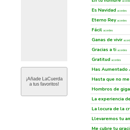
En tu nombre
acord
Es Navidad
acordes
Eterno Rey
acordes
Fácil
acordes
Ganas de vivir
acor
Gracias a ti
acordes
Gratitud
acordes
Has Aumentado
Hasta que no me
¡Añade LaCuerda
a tus favoritos!
Hombros de gig
La experiencia d
La locura de la c
Llevaremos tu a
Me cubre tu grac