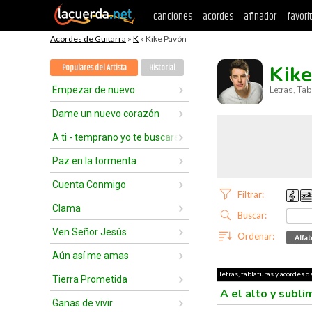
canciones
acordes
afinador
favori
Acordes de Guitarra
»
K
» Kike Pavón
Kik
Populares del Artista
Historial
Empezar de nuevo
Letras, Ta
Dame un nuevo corazón
A ti - temprano yo te buscaré
Paz en la tormenta
Cuenta Conmigo
Filtrar:
Clama
Buscar:
Ven Señor Jesús
Ordenar:
Alfab
Aún así me amas
letras, tablaturas y acordes d
Tierra Prometida
A el alto y subl
Ganas de vivir