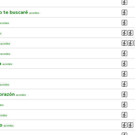
yo te buscaré
acordes
acordes
es
s
acordes
s
acordes
ra
acordes
acordes
corazón
acordes
des
cordes
vo
acordes