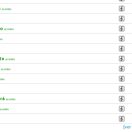
ú
acordes
go
acordes
es
nta
acordes
a
acordes
rdes
ará
acordes
acordes
[ver