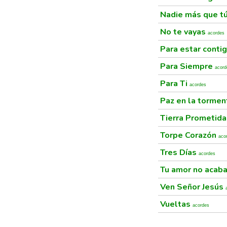
Nadie más que t
No te vayas
acordes
Para estar conti
Para Siempre
acord
Para Ti
acordes
Paz en la torme
Tierra Prometid
Torpe Corazón
aco
Tres Días
acordes
Tu amor no acab
Ven Señor Jesús
Vueltas
acordes