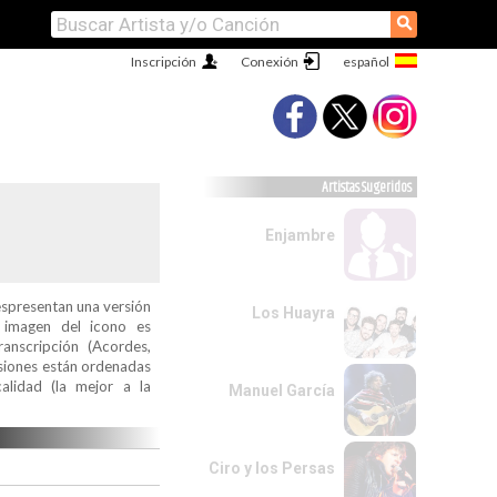
⚲
Inscripción
Conexión
Artistas Sugeridos
Enjambre
espresentan una versión
Los Huayra
a imagen del icono es
ranscripción (Acordes,
ersiones están ordenadas
alidad (la mejor a la
Manuel García
Ciro y los Persas