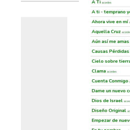
A Ti
acordes
A ti - temprano 
Ahora vive en mí
Aquella Cruz
acord
Aún así me ama
Causas Pérdida
Cielo sobre tier
Clama
acordes
Cuenta Conmigo
Dame un nuevo 
Dios de Israel
acor
Diseño Original
a
Empezar de nue