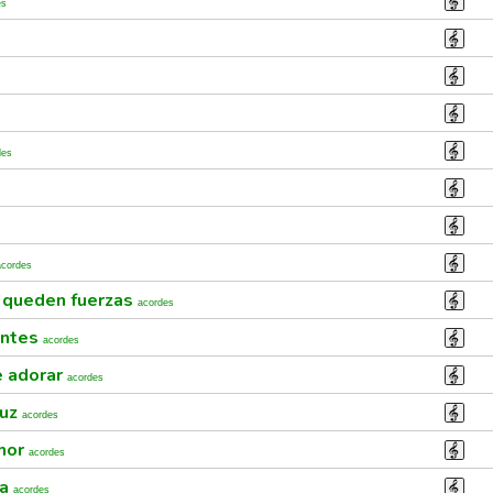
es
des
acordes
 queden fuerzas
acordes
antes
acordes
e adorar
acordes
ruz
acordes
mor
acordes
ia
acordes