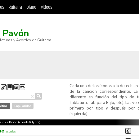
tos
guitarra
piano
videos
e Pavón
blaturas y Acordes de Guitarra
Cada uno de los iconos a la derecha r
de la canción correspondiente. L
⚲
×
diferente en función del tipo de t
Tablatura, Tab para Bajo, etc). Las v
ético
Popularidad
primero por tipo y después por c
izquierda).
e Kike Pavón (chords & lyrics)
ime
acordes