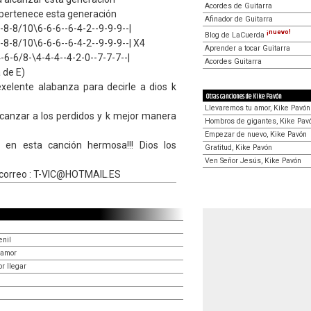
Acordes de Guitarra
pertenece esta generación
Afinador de Guitarra
6-8-8/10\6-6-6--6-4-2--9-9-9--|
¡nuevo!
Blog de LaCuerda
6-8-8/10\6-6-6--6-4-2--9-9-9--| X4
Aprender a tocar Guitarra
4-6-6/8-\4-4-4--4-2-0--7-7-7--|
Acordes Guitarra
de E)
xelente alabanza para decirle a dios k
Otras canciones de Kike Pavón
Llevaremos tu amor, Kike Pavón
lcanzar a los perdidos y k mejor manera
Hombros de gigantes, Kike Pav
Empezar de nuevo, Kike Pavón
 en esta canción hermosa!!! Dios los
Gratitud, Kike Pavón
Ven Señor Jesús, Kike Pavón
i correo : T-VIC@HOTMAIL.ES
enil
 amor
r llegar