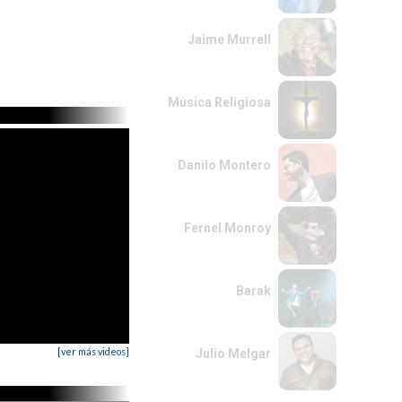
Jaime Murrell
Música Religiosa
Danilo Montero
Fernel Monroy
Barak
[ver más videos]
Julio Melgar