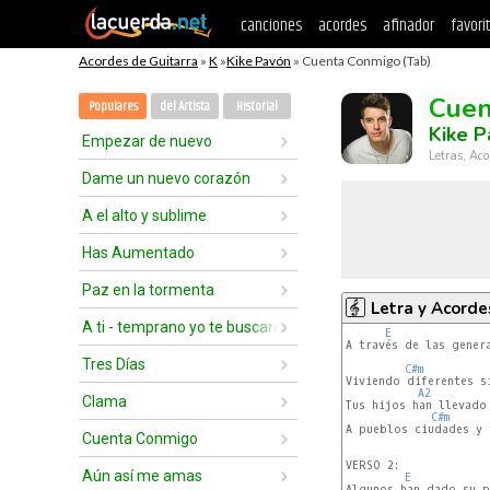
canciones
acordes
afinador
favori
Acordes de Guitarra
»
K
»
Kike Pavón
» Cuenta Conmigo (Tab)
Cuen
Populares
del Artista
Historial
Kike P
Empezar de nuevo
Letras, Aco
Dame un nuevo corazón
A el alto y sublime
Has Aumentado
Paz en la tormenta
Letra y Acorde
A ti - temprano yo te buscaré
E
A través de las genera
Tres Días
C#m
Viviendo diferentes si
A2
Clama
Tus hijos han llevado 
C#m
A pueblos ciudades y n
Cuenta Conmigo
VERSO 2:

Aún así me amas
E
Algunos han dado su p