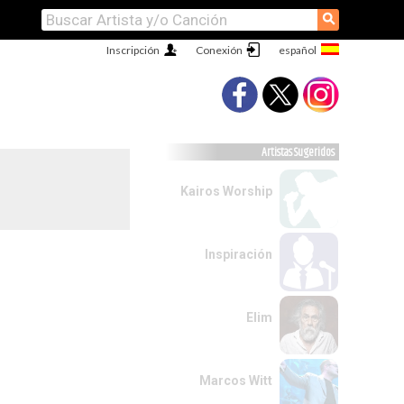
⚲
Inscripción
Conexión
Artistas Sugeridos
Kairos Worship
Inspiración
Elim
Marcos Witt