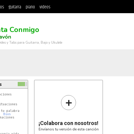
tos
guitarra
piano
videos
ta Conmigo
avón
rdes y Tabs para Guitarra, Bajo y Ukulele
s
ciones

+
tuaciones

tu palabra

Bsus
aciones

¡Colabora con nosotros!
Envíanos tu versión de esta canción
ropia vida
