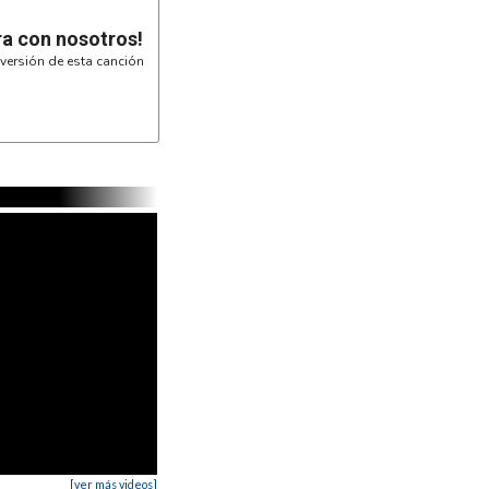
ra con nosotros!
versión de esta canción
[ver más videos]