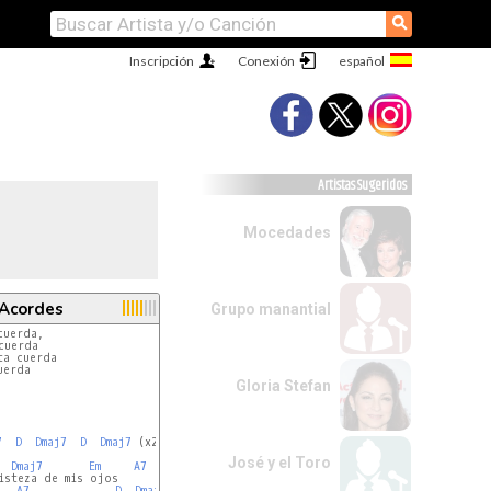
⚲
Inscripción
Conexión
Artistas Sugeridos
Mocedades
 Acordes
Grupo manantial
cuerda,

ta cuerda

erda

Gloria Stefan
7
D
Dmaj7
D
Dmaj7
 (x2)

José y el Toro
Dmaj7
Em
A7
isteza de mis ojos

A7
D
Dmaj7