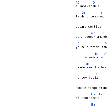
A7
D
F#m
Em
G
A7
D
D
F
Em
A
Em
D
Em
A7
Em