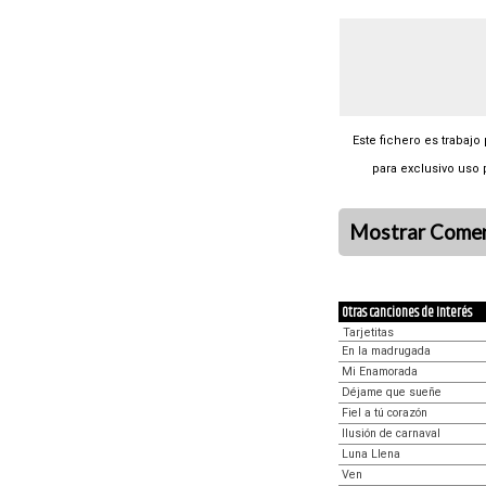
Este fichero es trabajo
para exclusivo uso 
Mostrar Comen
Otras canciones de Interés
Tarjetitas
En la madrugada
Mi Enamorada
Déjame que sueñe
Fiel a tú corazón
Ilusión de carnaval
Luna Llena
Ven