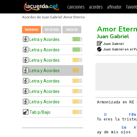
canciones
acordes
afinador
favori
Acordes de Juan Gabriel: Amor Eterno
Amor Eter
Versiones
del Artista
Historial
Juan Gabriel
Letra y Acordes
Juan Gabriel
Letra y Acordes
Juan Gabriel en el P
Letra y Acordes
Letra y Acordes
Letra y Acordes
Letra y Acordes
Letra y Acordes
Armonizada en RE 
Tab p/Bajo
D
F#m
Em
A