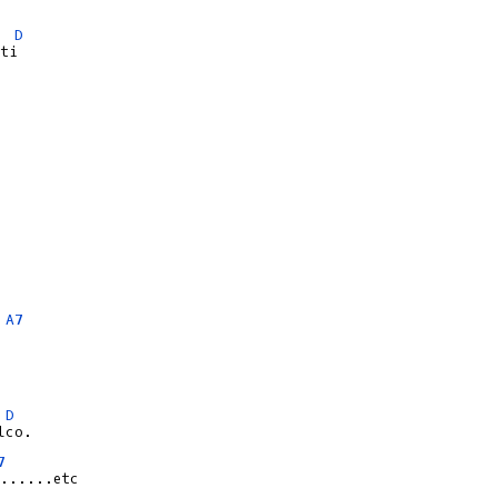
D
A7
D
7