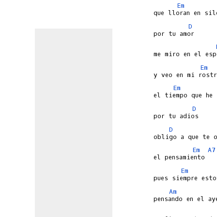
Em
D
Em
Em
D
D
Em
A7
Em
Am