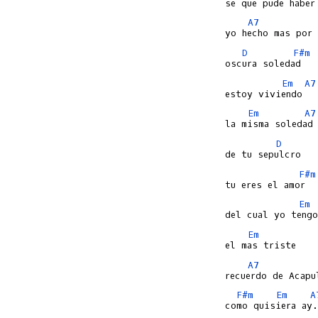
A7
D
F#m
Em
A7
Em
A7
D
F#m
Em
Em
A7
F#m
Em
A