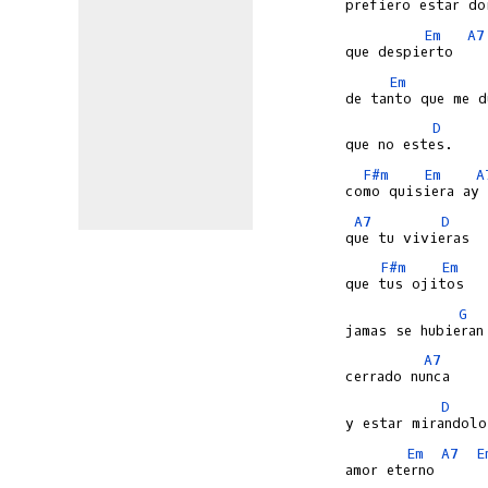
Em
A7
Em
D
F#m
Em
A
A7
D
F#m
Em
G
A7
D
Em
A7
E