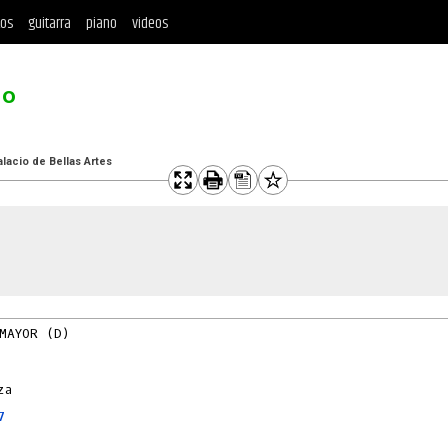
tos
guitarra
piano
videos
no
alacio de Bellas Artes
MAYOR (D)

7