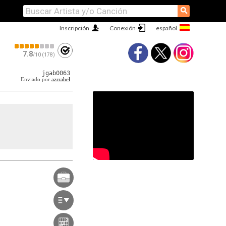
⚲
Inscripción
Conexión
7.8
/10 (178)
jgab0063
Enviado por
azrrahel