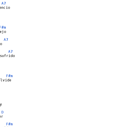
A7
F#m
A7
A7
F#m
D
F#m