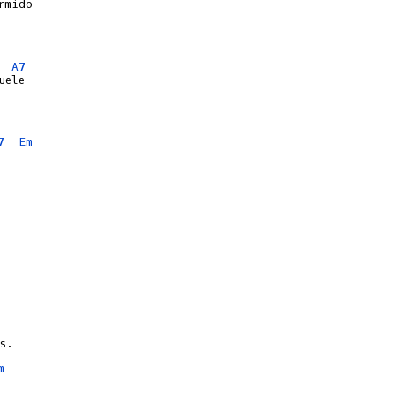
A7
7
Em
m