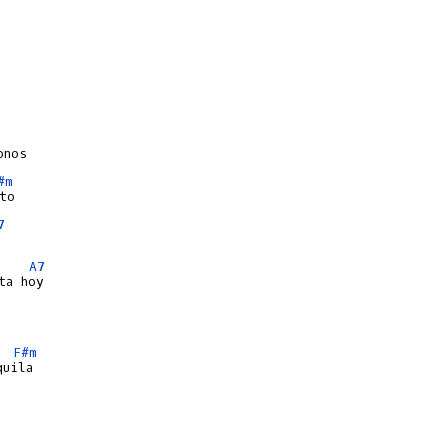
#m
7
A7
F#m