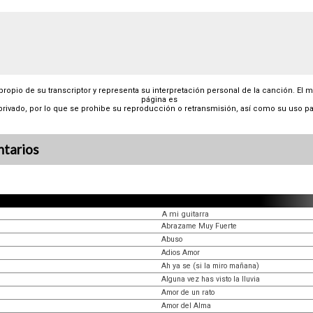
 propio de su transcriptor y representa su interpretación personal de la canción. El 
página es
privado, por lo que se prohibe su reproducción o retransmisión, así como su uso pa
tarios
A mi guitarra
Abrazame Muy Fuerte
Abuso
Adios Amor
Ah ya se (si la miro mañana)
Alguna vez has visto la lluvia
Amor de un rato
Amor del Alma