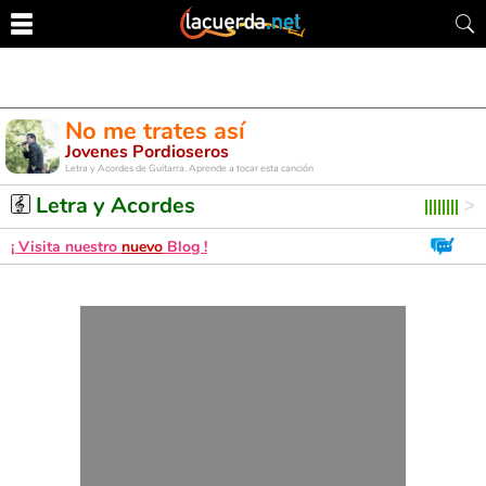
No me trates así
Jovenes Pordioseros
Letra y Acordes de Guitarra. Aprende a tocar esta canción
Letra y Acordes
¡ Visita nuestro
nuevo
Blog !