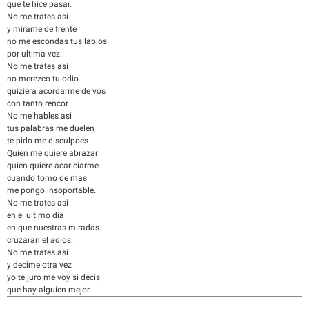
que te hice pasar.
No me trates asi
y mirame de frente
no me escondas tus labios
por ultima vez.
No me trates asi
no merezco tu odio
quiziera acordarme de vos
con tanto rencor.
No me hables asi
tus palabras me duelen
te pido me disculpoes
Quien me quiere abrazar
quien quiere acariciarme
cuando tomo de mas
me pongo insoportable.
No me trates asi
en el ultimo dia
en que nuestras miradas
cruzaran el adios.
No me trates asi
y decime otra vez
yo te juro me voy si decis
que hay alguien mejor.