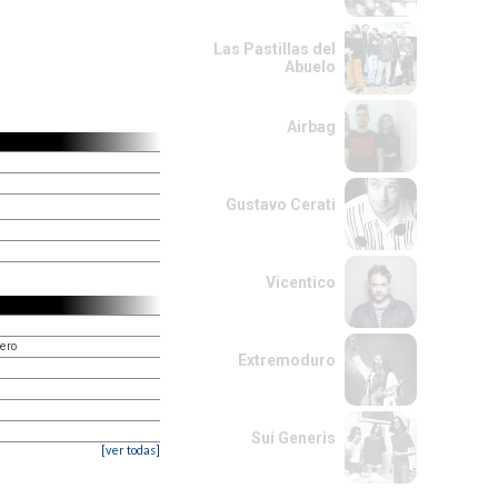
Las Pastillas del
Abuelo
Airbag
Gustavo Cerati
Vicentico
ero
Extremoduro
Sui Generis
[ver todas]