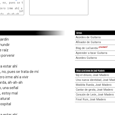
 no, pues se trata de mí

C#m
ero irme ahí a vivir

             intro X2

da, ah-ah-ah

Extras
Acordes de Guitarra
jardín
Afinador de Guitarra
 hundir
¡nuevo!
Blog de LaCuerda
e raíz
Aprender a tocar Guitarra
 porvenir
Acordes Guitarra
a estar ahí
Otras canciones de José Madero
, no, pues se trata de mí
Soy el diluvio, José Madero
ro irme ahí a vivir
Una nueva identidad, José Mad
arda, ah-ah-ah
Maldita Rueda, José Madero
, una señal
Cantar de gesta, José Madero
, estoy mal
Corazón de León, José Madero
atural
Final Ruin, José Madero
ospital
a estar ahí