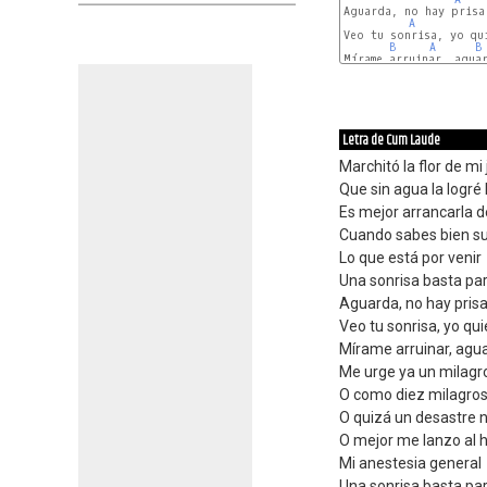
Aguarda, no hay prisa,
A
Veo tu sonrisa, yo qui
B
A
B
Mírame arruinar, aguar
Letra de Cum Laude
Marchitó la flor de mi 
Que sin agua la logré
Es mejor arrancarla d
Cuando sabes bien su
Lo que está por venir
Una sonrisa basta par
Aguarda, no hay prisa
Veo tu sonrisa, yo quie
Mírame arruinar, agu
Me urge ya un milagro
O como diez milagros
O quizá un desastre n
O mejor me lanzo al h
Mi anestesia general
Una sonrisa basta par