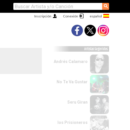
⚲
Inscripción
Conexión
Artistas Sugeridos
Andrés Calamaro
No Te Va Gustar
Seru Giran
los Prisioneros