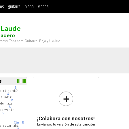
tos
guitarra
piano
videos
 Laude
Madero
rdes y Tabs para Guitarra, Bajo y Ukulele
s
B
 mi jardín

+
A
B
de raíz

A
orvenir

B
¡Colabora con nosotros!
C#m
B
Envíanos tu versión de esta canción
 estar ahí

B
C#m
B