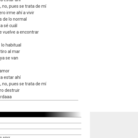
, no, pues se trata de mí
ro irme ahí a vivir
 de lo normal
ya sé cuál
e vuelve a encontrar
 lo habitual
tiro al mar
ya se van
 amor
a estar ahí
, no, pues se trata de mí
ro destruir
ardaaa
an amor