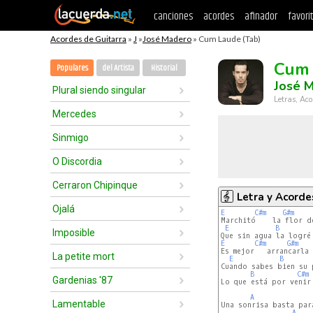
canciones
acordes
afinador
favori
Acordes de Guitarra
»
J
»
José Madero
» Cum Laude (Tab)
Cum
Populares
del Artista
Historial
José 
Plural siendo singular
Letras, Aco
Mercedes
Sinmigo
O Discordia
Cerraron Chipinque
Letra y Acorde
Ojalá
E
C#m
G#m
Marchitó    la flor de
E
B
Imposible
E
C#m
G#m
Es mejor   arrancarla 
La petite mort
E
B
Cuando sabes bien su p
B
C#m
Gardenias '87
Lo que está por venir

A
Lamentable
Una sonrisa basta para
A