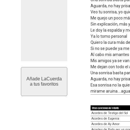
Aguarda, no hay prisa
Veo tu sonrisa, yo quie
Me quejo un poco más
Sin explicación, más 
Le doy la espalda y m
Ya lo tomo personal
Quiero la cura más de
Si no se puede ya me 
Al cabo mis amantes 
Mis amigos ya se van
Me dejan con todo el
Una sonrisa basta par
Añade LaCuerda
Aguarda, no hay prisa
a tus favoritos
Esa sonrisa no la quie
mirame aruina....agu
Otras canciones de interés
Acordes de Testigo del Sol
Acordes de Eugenia
Acordes de Ay Amor
Acordes de Pudo ser un gr