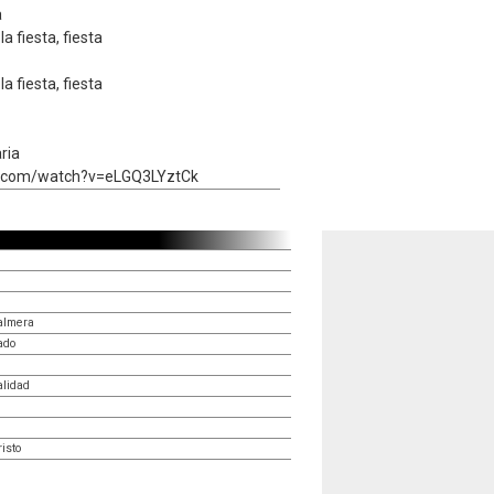
a
a fiesta, fiesta
a fiesta, fiesta
aria
e.com/watch?v=eLGQ3LYztCk
palmera
ado
alidad
isto