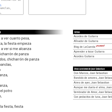
G
anclas,

G
a
Extras
Acordes de Guitarra
 a ver cuanto pesa,
Afinador de Guitarra
, la fiesta empieza
¡nuevo!
Blog de LaCuerda
 a ver si me alcanza
Aprender a tocar Guitarra
hicharrón de panza
Acordes Guitarra
s, chicharrón de panza
hanclas,
Otras canciones de Joan Sebastian
o
Don Marcos, Joan Sebastian
canza,
Bandido de amores, Joan Sebas
o
Aires de ayer, Joan Sebastian
canza,
Aunque me duela el alma, Joan
el potro
Sembrador de Amor, Joan Sebas
s,
Con pedacitos de luna, Joan Se
a fiesta, fiesta