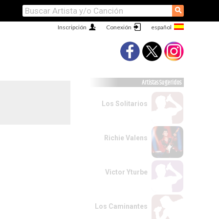
⚲
Inscripción
Conexión
Artistas Sugeridos
Los Solitarios
Richie Valens
Victor Yturbe
Los Caminantes