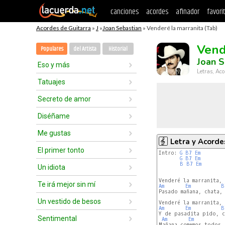
canciones
acordes
afinador
favori
Acordes de Guitarra
»
J
»
Joan Sebastian
» Venderé la marranita (Tab)
Vend
Populares
del Artista
Historial
Joan S
Eso y más
Letras, Aco
Tatuajes
Secreto de amor
Diséñame
Me gustas
Letra y Acorde
El primer tonto
Intro: 
G
B7
Em
G
B7
Em
B
B7
Em
Un idiota
Te irá mejor sin mí
Am
Em
B
Pasado mañana, chata, 
Un vestido de besos
Am
Em
B
Y de pasadita pido, c
Sentimental
Am
Em
Mañana comemos todos,