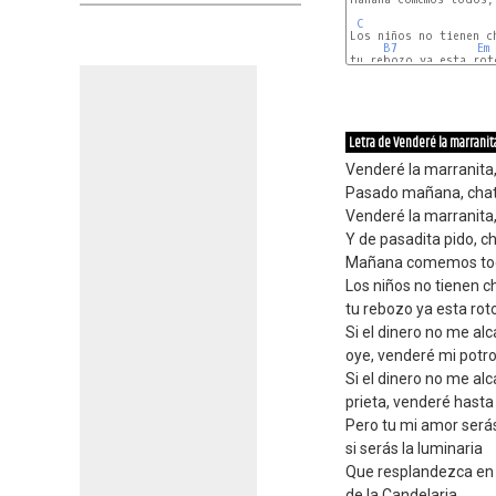
C
Los niños no tienen ch
B7
Em
C
Letra de Venderé la marranit
Venderé la marranita,
Pasado mañana, chata
Venderé la marranita,
Y de pasadita pido, c
Mañana comemos todo
Los niños no tienen c
tu rebozo ya esta rot
Si el dinero no me al
oye, venderé mi potr
Si el dinero no me al
prieta, venderé hasta 
Pero tu mi amor será
si serás la luminaria
Que resplandezca en l
de la Candelaria