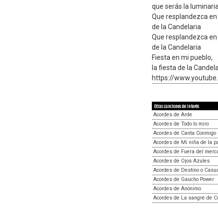
que serás la luminari
Que resplandezca en l
de la Candelaria
Que resplandezca en l
de la Candelaria
Fiesta en mi pueblo,
la fiesta de la Candel
https://www.youtub
Otras canciones de interés
Acordes de Arde
Acordes de Todo lo miro
Acordes de Canta Conmigo
Acordes de Mi niña de la 
Acordes de Fuera del merc
Acordes de Ojos Azules
Acordes de Destino o Casu
Acordes de Gaucho Power
Acordes de Anónimo
Acordes de La sangre de Cr