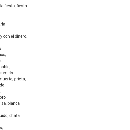
a fiesta, fiesta
aria
y con el dinero,
o
ños,
do
sable,
esumido
uerto, prieta,
ido
,
 oro
sa, blanca,
ido, chata,
s,