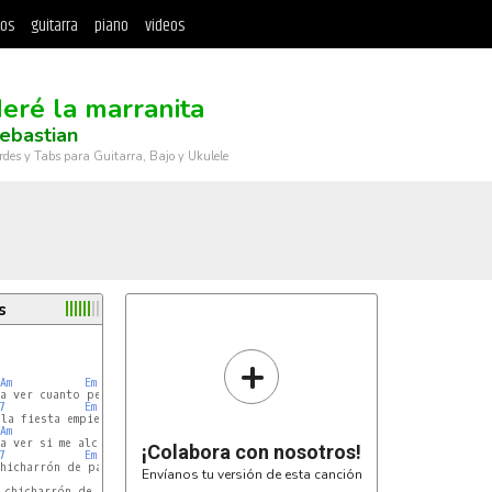
tos
guitarra
piano
videos
eré la marranita
ebastian
rdes y Tabs para Guitarra, Bajo y Ukulele
s
+
Am
Em
7
Em
la fiesta empieza

Am
Em
¡Colabora con nosotros!
7
Em
hicharrón de panza

Envíanos tu versión de esta canción
 chicharrón de panza
