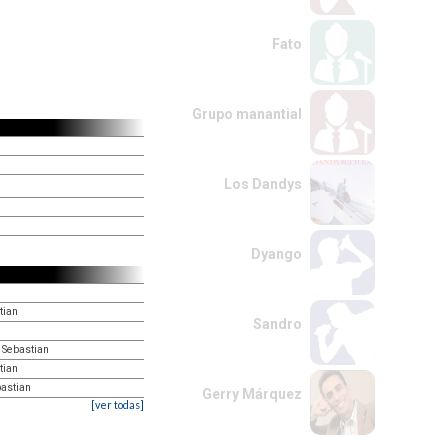
Fato
Grupo manantial
Los Dandys
Dyango
tian
Sandro
 Sebastian
tian
bastian
Gerry Márquez
[ver todas]