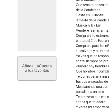
Que resplandezca en l
de la Candelaria
Fiesta en Juliantla,
la fiesta de la Candel
Musica: G B7 Em
Venderé la marranita 
Comprare tu estreno,
chata del 2 de Febrer
Comprare para los ni
su calzado y su vesti
Ya ves que de respon
chata siempre he pr
Añade LaCuerda
Primero soy hombre m
a tus favoritos
Que hombre incumpl
Te pones para la misa
tus dos arracadas de
Me planchas una cami
pa salirle a un toro
Te prometo que me cu
sabes que te adoro
Y veras mi amor, vera