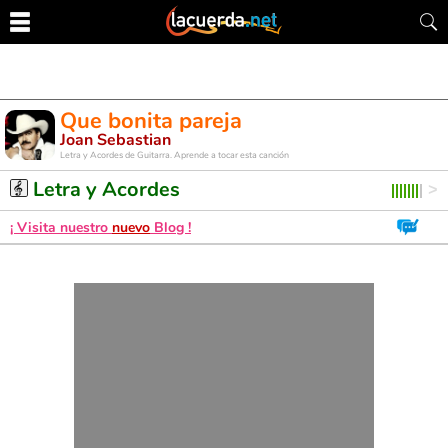
Que bonita pareja
Joan Sebastian
Letra y Acordes de Guitarra. Aprende a tocar esta canción
Letra y Acordes
¡ Visita nuestro
nuevo
Blog !