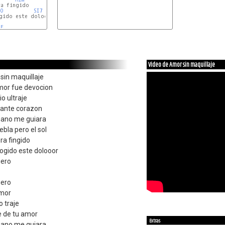
a fingido

DO
SI7
gido este dolooor

RE
Video de Amor sin maquillaje
 sin maquillaje
or fue devocion
io ultraje
mante corazon
mano me guiara
ebla pero el sol
ra fingido
ogido este dolooor
iero
iero
amor
o traje
e de tu amor
Extras
ano me guiara...