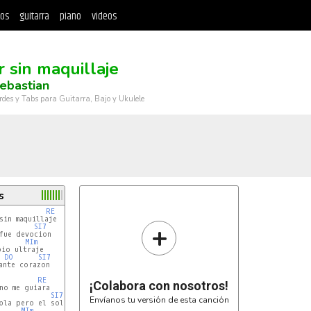
tos
guitarra
piano
videos
 sin maquillaje
ebastian
rdes y Tabs para Guitarra, Bajo y Ukulele
s
RE
sin maquillaje

+
SI7
fue devocion

MIm
io ultraje

DO
SI7
ante corazon

RE
¡Colabora con nosotros!
no me guiara

SI7
Envíanos tu versión de esta canción
bla pero el sol

MIm