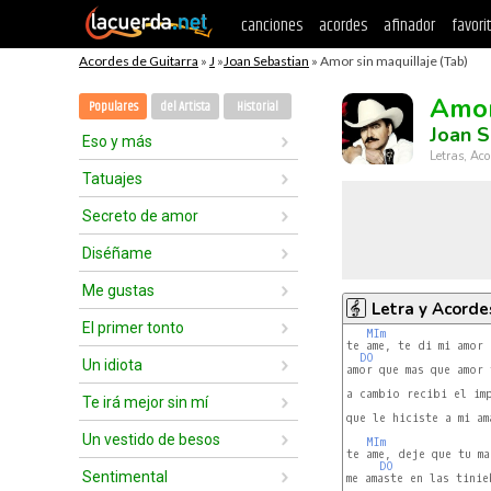
canciones
acordes
afinador
favori
Acordes de Guitarra
»
J
»
Joan Sebastian
» Amor sin maquillaje (Tab)
Amor
Populares
del Artista
Historial
Joan S
Eso y más
Letras, Aco
Tatuajes
Secreto de amor
Diséñame
Me gustas
Letra y Acorde
El primer tonto
MIm
te ame, te di mi amor 
DO
Un idiota
amor que mas que amor 
a cambio recibi el imp
Te irá mejor sin mí
que le hiciste a mi am
Un vestido de besos
MIm
te ame, deje que tu ma
DO
Sentimental
me amaste en las tinie