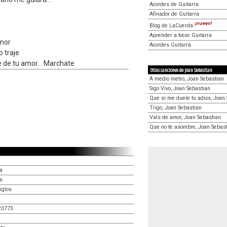
Acordes de Guitarra
Afinador de Guitarra
¡nuevo!
Blog de LaCuerda
Aprender a tocar Guitarra
mor
Acordes Guitarra
o traje
 de tu amor... Marchate
Otras canciones de Joan Sebastian
A medio metro, Joan Sebastian
Sigo Vivo, Joan Sebastian
Que si me duele tu adios, Joan
Trigo, Joan Sebastian
Vals de amor, Joan Sebastian
Que no te asombre, Joan Sebas
a
s
iglos
 20773