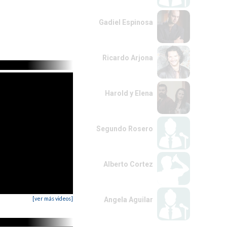
Gadiel Espinosa
Ricardo Arjona
Harold y Elena
Segundo Rosero
Alberto Cortez
[ver más videos]
Angela Aguilar