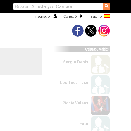
⚲
Inscripción
Conexión
Artistas Sugeridos
Sergio Denis
Los Tucu Tucu
Richie Valens
Fato