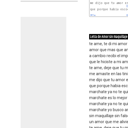
me dijo que tu amor er
que porque habia esco
MIm
Letra de Amor sin maquillaje
te ame, te di mi amor
amor que mas que am
a cambio recibi el imp
que le hiciste a mi a
te ame, deje que tu 
me amaste en las tini
me dijo que tu amor e
que porque habia esc
marchate ya no te qu
marchate es lo mejor
marchate ya no te qu
marchate yo busco 
sin maquillaje sin fals
un amor que me alivi
te ame, deje que tu m