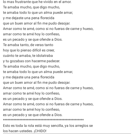
lo mas frustrante que he vivido en el amor.
Te amaba mucho, que digo mucho,
te amaba todo lo que un alma puede amar,
y me dejaste una pena florecida
que un buen amor al fin me pudo desojar.
Amar como te amé, como si no fueras de carne y hueso,
amar como te amé hoy lo confieso,
es un pecado y se que ofende a Dios.
Te amaba tanto, de veras tanto
hoy que lo pienso difícil es creer,
cuánto te amaba, te idolatraba
y tu gozabas con hacerme padecer.
Te amaba mucho, que digo mucho,
te amaba todo lo que un alma puede amar,
y me dejaste una pena florecida
que un buen amor al fin me pudo desojar.
Amar como te amé, como si no fueras de carne y hueso,
amar como te amé hoy lo confieso,
es un pecado y se que ofende a Dios.
Amar como te amé, como si no fueras de carne y hueso,
amar como te amé hoy lo confieso,
es un pecado y se que ofende a Dios.
******************************************************
Esto es toda la rola está muy sencilla, ya los arreglos se
los hacen ustedes. ¡CHIDO!