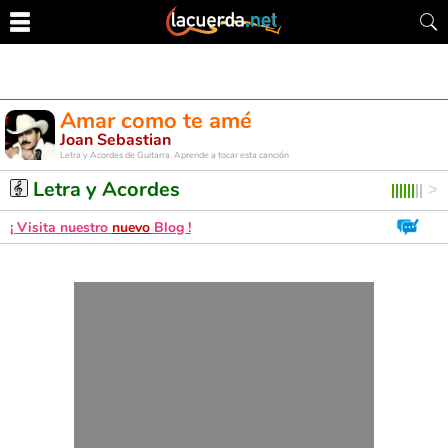
Amar como te amé
Joan Sebastian
Letra y Acordes de Guitarra. Aprende a tocar esta canción
Letra y Acordes
¡ Visita nuestro
nuevo
Blog !