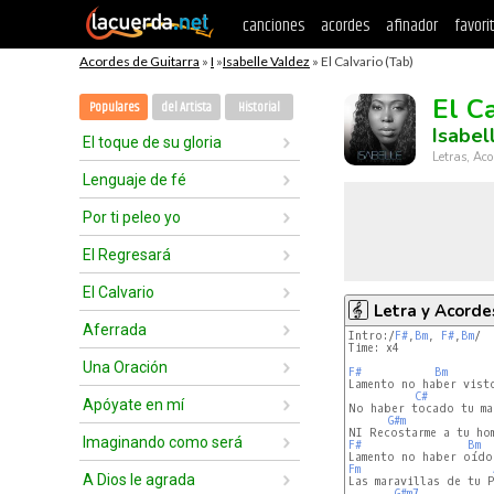
canciones
acordes
afinador
favori
Acordes de Guitarra
»
I
»
Isabelle Valdez
» El Calvario (Tab)
El C
Populares
del Artista
Historial
Isabel
El toque de su gloria
Letras, Aco
Lenguaje de fé
Por ti peleo yo
El Regresará
El Calvario
Letra y Acorde
Aferrada
Intro:/
F#
,
Bm
, 
F#
,
Bm
/

Time: x4

Una Oración
F#
Bm
Lamento no haber visto
C#
Apóyate en mí
No haber tocado tu ma
G#m
Imaginando como será
F#
Bm
Fm
A Dios le agrada
Las maravillas de tu P
G#m7