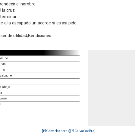
bendecir el nombre
 la cruz...
 terminar.
e alla escapado un acorde si es asi pido
ser de utilidad,Bendiciones.
camino
uvia
illo
azabache
a abajo
ca
uiere
í
[El Calvario chords]
[El Calvario cifra]