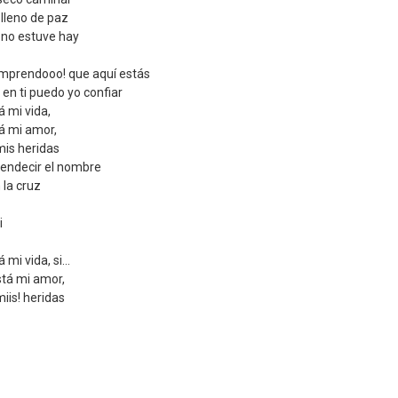
 lleno de paz
 no estuve hay
omprendooo! que aquí estás
en ti puedo yo confiar
á mi vida,
tá mi amor,
mis heridas
endecir el nombre
 la cruz
i
á mi vida, si…
stá mi amor,
iis! heridas