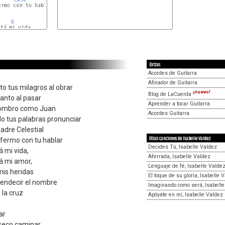
rmo con tu hablar

B
B
Extras
Acordes de Guitarra
Afinador de Guitarra
o tus milagros al obrar
¡nuevo!
Blog de LaCuerda
anto al pasar
Aprender a tocar Guitarra
hombro como Juan
Acordes Guitarra
o tus palabras pronunciar
Padre Celestial
Otras canciones de Isabelle Valdez
fermo con tu hablar
Decides Tú, Isabelle Valdez
á mi vida,
Aferrada, Isabelle Valdez
tá mi amor,
Lenguaje de fé, Isabelle Valde
mis heridas
El toque de su gloria, Isabelle 
endecir el nombre
Imaginando como será, Isabell
 la cruz
Apóyate en mí, Isabelle Valdez
ar
 seco caminar