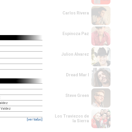
Carlos Rivera
Espinoza Paz
Julion Alvarez
Dread Mar I
Steve Green
z
Valdez
e Valdez
Los Traviezos de
[ver todas]
la Sierra