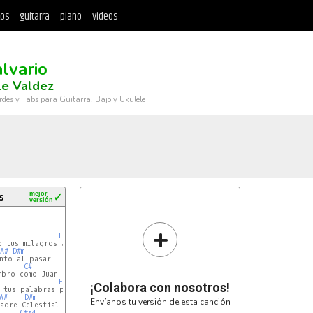
tos
guitarra
piano
videos
alvario
le Valdez
rdes y Tabs para Guitarra, Bajo y Ukulele
s
mejor
✓
versión
+
F#
 tus milagros al obrar

A#
D#m
nto al pasar

C#
       (
Bm
)

F#
¡Colabora con nosotros!
A#
D#m
Envíanos tu versión de esta canción
adre Celestial

C#s4
C#