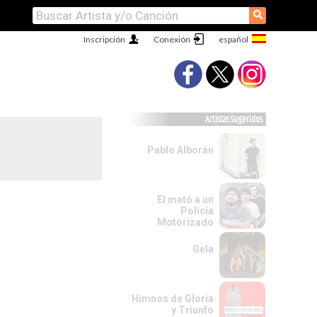
⚲
Inscripción
Conexión
Artistas Sugeridos
Pablo Alborán
El mató a un
Policía
Motorizado
Gela
Himnos de Gloria
y Triunfo