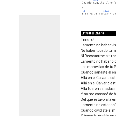
Cuando sanaste al enfe
F#
G#m7
F#
G#m7
Letra de El Calvario
Time: x4
Lamento no haber vist
No haber tocado tu m
NI Recostarme a tu 
Lamento no haber oíd
Las maravillas de tu 
Cuando sanaste al en
Allá en el Calvario est
Allá en el Calvario es
Allá fueron sanadas 
Y no me cansaré de b
Del que estuvo allá en
Lamento no estar ahí
Cuando dividiste el m
Y hacer tu pueblo en