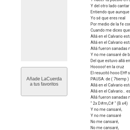
Y del otro lado cantar
Entiendo que aunque
Yo sé que eres real
Por medio de la fe c
Cuando me dices que 
Allá en el Calvario est
Allá en el Calvario es
Allá fueron sanadas 
Y no me cansaré de b
Del que estuvo allá en
Hooooo! en la cruz
El resucitó hooo EH!! s
Añade LaCuerda
PAUSA: de ( 7tiemp )
a tus favoritos
Allá en el Calvario est
Allá en el Calvario… e
Allá fueron sanadas m
" 2x D#m,C# " (B x4)
Y no me cansaré,
Y no me cansaré
No me cansaré,
No me cansaré,