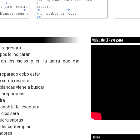
A
F
E
o como respirar

D
Gm
A
Eb
E
blancas viene a buscar

D
A#
F
Video de El Regresará
l regresara
pos lo indicaran
 en los cielos y en la tierra que me
reparado debo estar
to como respirar
blancas viene a buscar
r preparados
drá
 ooooh El te levantara
e ojos será
uiera sabrás
oder contemplar
 adores
Extras