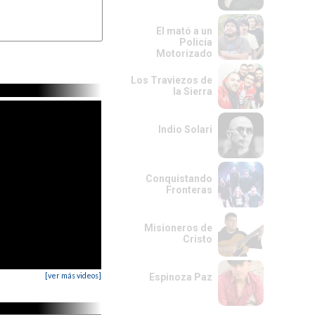
El mató a un
Policía
Motorizado
Los Traviezos de
la Sierra
Indio Solari
Conquistando
Fronteras
Misioneros de
Cristo
[ver más videos]
Espinoza Paz