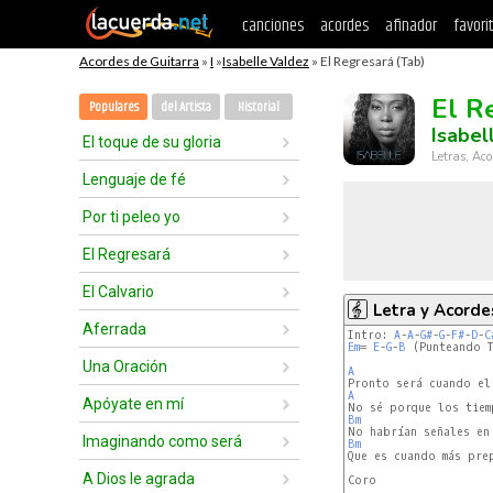
canciones
acordes
afinador
favori
Acordes de Guitarra
»
I
»
Isabelle Valdez
» El Regresará (Tab)
El R
Populares
del Artista
Historial
Isabel
El toque de su gloria
Letras, Aco
Lenguaje de fé
Por ti peleo yo
El Regresará
El Calvario
Letra y Acorde
Aferrada
Intro: 
A
-
A
-
G#
-
G
-
F#
-
D
-
C
Em
= 
E
-
G
-
B
 (Punteando T
Una Oración
A
A
Apóyate en mí
Bm
Imaginando como será
Bm
Que es cuando más pre
A Dios le agrada
Coro
