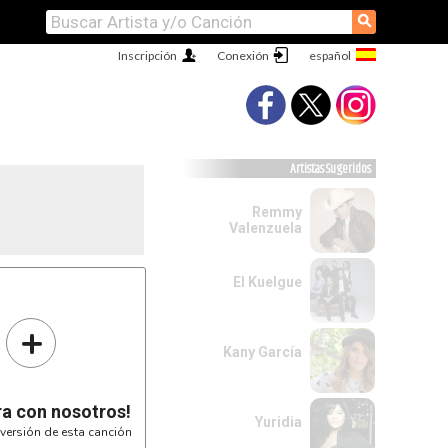
⚲
Inscripción
Conexión
Artistas Sugeridos
Remmy
Valenzuela
El Kuelgue
+
Kany García
ra con nosotros!
Yuridia
versión de esta canción