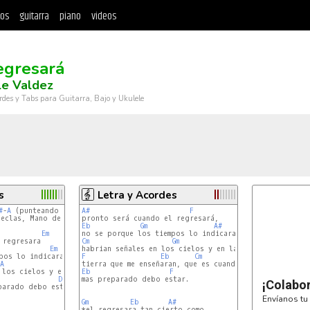
tos
guitarra
piano
videos
egresará
le Valdez
rdes y Tabs para Guitarra, Bajo y Ukulele
s
Letra y Acordes
#
-
A
A#
F
eclas, Mano derecha) E (Octava en mano izquierda)

Eb
Gm
A#
Em
Cm
Gm
Em
F
Eb
Cm
A
E
Em
Eb
F
D
mas preparado debo estar.

Esus4
E
¡Colabo
parado debo estar

Envíanos tu 
Gm
Eb
A#