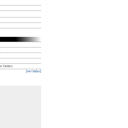
z
le Valdez
[ver todas]