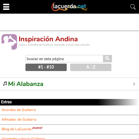
Inspiración Andina
Letra y Acordes de Guitarra. Aprende a tocar esta canción
⚲
#1 - #10
A - Z
Mi Alabanza
Extras
Acordes de Guitarra
Afinador de Guitarra
¡nuevo!
Blog de LaCuerda
Aprender a tocar Guitarra