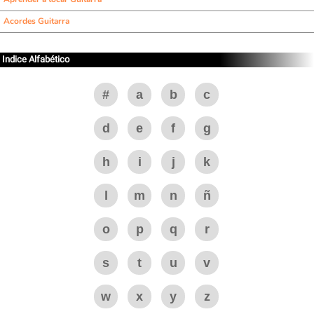
Acordes Guitarra
Indice Alfabético
#
a
b
c
d
e
f
g
h
i
j
k
l
m
n
ñ
o
p
q
r
s
t
u
v
w
x
y
z