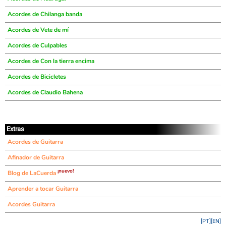
Acordes de Chilanga banda
Acordes de Vete de mí
Acordes de Culpables
Acordes de Con la tierra encima
Acordes de Bicicletes
Acordes de Claudio Bahena
Extras
Acordes de Guitarra
Afinador de Guitarra
¡nuevo!
Blog de LaCuerda
Aprender a tocar Guitarra
Acordes Guitarra
[PT]
[EN]