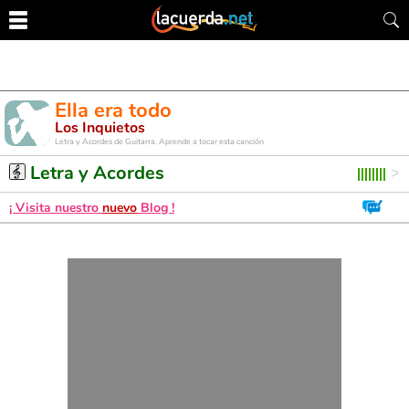
Ella era todo
Los Inquietos
Letra y Acordes de Guitarra. Aprende a tocar esta canción
Letra y Acordes
¡ Visita nuestro
nuevo
Blog !