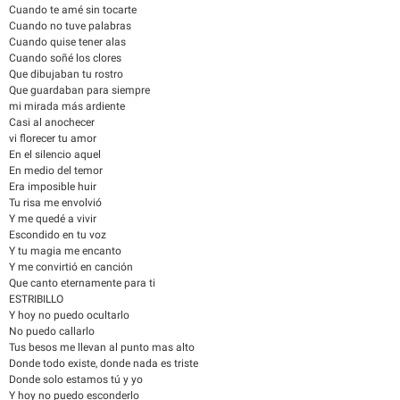
Cuando te amé sin tocarte
Cuando no tuve palabras
Cuando quise tener alas
Cuando soñé los clores
Que dibujaban tu rostro
Que guardaban para siempre
mi mirada más ardiente
Casi al anochecer
vi florecer tu amor
En el silencio aquel
En medio del temor
Era imposible huir
Tu risa me envolvió
Y me quedé a vivir
Escondido en tu voz
Y tu magia me encanto
Y me convirtió en canción
Que canto eternamente para ti
ESTRIBILLO
Y hoy no puedo ocultarlo
No puedo callarlo
Tus besos me llevan al punto mas alto
Donde todo existe, donde nada es triste
Donde solo estamos tú y yo
Y hoy no puedo esconderlo