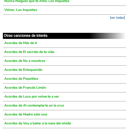
Nunca Niegues que te Amo, Los Inquietos
Volver, Los Inquietos
[ver todas]
Otras canciones de interés
Acordes de Más de ti
Acordes de El secreto de tu vida
Acordes de No a nosotros
Acordes de Enloquecido
Acordes de Popotitos
Acordes de Francés Limón
Acordes de Loco por volverte a ver
Acordes de Al contemplarte en la cruz
Acordes de Madre sólo una
Acordes de Voy a bailar a la nave del olvido