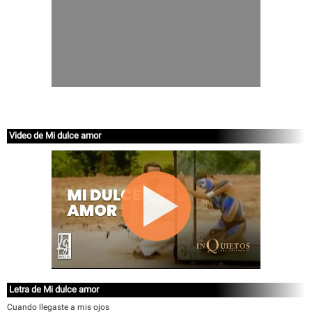
Video de Mi dulce amor
Letra de Mi dulce amor
Cuando llegaste a mis ojos