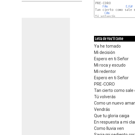
PRE-CORO

F#m
E/G#
Tan cierto como sale e
C#m
F#m
E
Letra de You'll Come
Ya he tomado
Mi decisión
Espero en ti Señor
Mi roca y escudo
Mi redentor
Espero en ti Señor
PRE-CORO
Tan cierto como sale e
Tú volverás
Como un nuevo ama
Vendrás
Que tu gloria caiga
En respuesta a mi cl
Como lluvia ven
Sacia mi sediento co