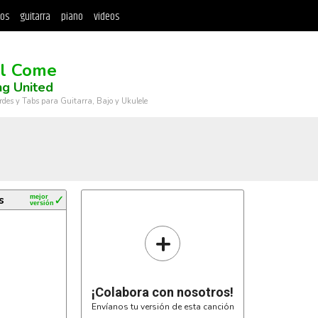
tos
guitarra
piano
videos
ll Come
ng United
rdes y Tabs para Guitarra, Bajo y Ukulele
s
mejor
✓
versión
+
¡Colabora con nosotros!
Envíanos tu versión de esta canción