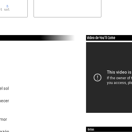
B
l sol

B
Video de You'll Come
l sol
necer
amor
Extras
razón