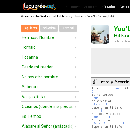
canciones
acordes
afinador
favori
Acordes de Guitarra
»
H
»
Hillsong United
» You'll Come (Tab)
You'
Populares
del Artista
Historial
Hillso
Hermoso Nombre
Letras, Aco
Tómalo
Hosanna
Desde mi interior
No hay otro nombre
Letra y Acorde
Soberano
Intro:   
E
, 
Esus
E
Vasijas Rotas
Esus
E
Mi decisión

Asus
A
E
Océanos (donde mis pies pueden fallar)
Espero en ti Señor

E
Es Tiempo
Esus
E
Mi redentor

Asus
A
E
Alabare al Señor (anástasis)
Espero en ti Señor
