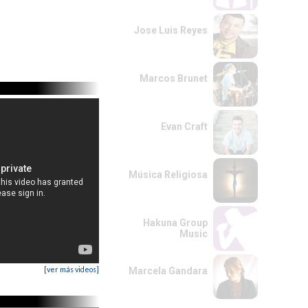
Jose Luis Reyes
Marcos Brunet
Evan Craft
Música Religiosa
Hakuna Group
Music
[ver más videos]
Marcela Gandara