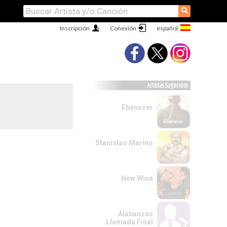
⚲
Inscripción
Conexión
Artistas Sugeridos
Ebenezer
Stanislao Marino
New Wine
Alabanzas
Llamada Final