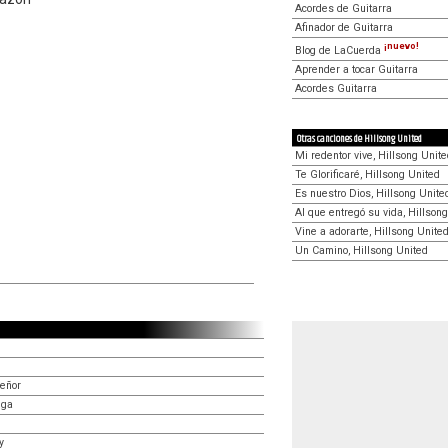
Acordes de Guitarra
Afinador de Guitarra
¡nuevo!
Blog de LaCuerda
Aprender a tocar Guitarra
Acordes Guitarra
Otras canciones de Hillsong United
Mi redentor vive, Hillsong Unit
Te Glorificaré, Hillsong United
Es nuestro Dios, Hillsong Unite
Al que entregó su vida, Hillson
Vine a adorarte, Hillsong Unite
Un Camino, Hillsong United
Señor
nga
y