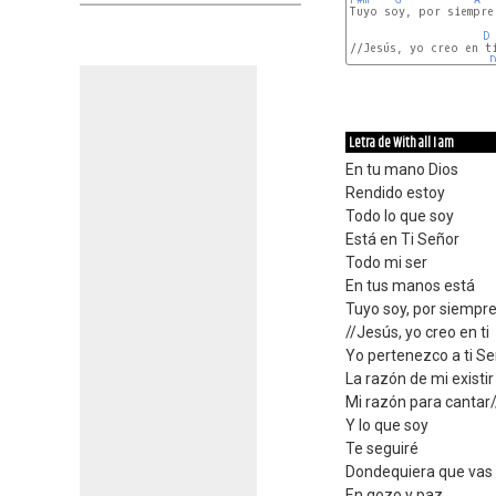
Tuyo soy, por siempre.
D
//Jesús, yo creo en ti
D
Letra de With all I am
En tu mano Dios
Rendido estoy
Todo lo que soy
Está en Ti Señor
Todo mi ser
En tus manos está
Tuyo soy, por siempre
//Jesús, yo creo en ti
Yo pertenezco a ti S
La razón de mi existir
Mi razón para cantar/
Y lo que soy
Te seguiré
Dondequiera que vas
En gozo y paz