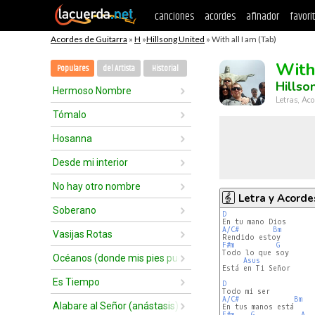
canciones
acordes
afinador
favori
Acordes de Guitarra
»
H
»
Hillsong United
» With all I am (Tab)
With
Populares
del Artista
Historial
Hillso
Hermoso Nombre
Letras, Aco
Tómalo
Hosanna
Desde mi interior
No hay otro nombre
Letra y Acorde
Soberano
D
A/C#
Bm
Vasijas Rotas
F#m
G
Todo lo que soy

Océanos (donde mis pies pueden fallar)
Asus
Está en Ti Señor

Es Tiempo
D
A/C#
Bm
Alabare al Señor (anástasis)
F#m
G
A