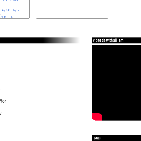


A/C#
G/B


/F#
G
Video de With all I am
.
eñor
/
Extras