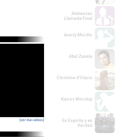
Alabanzas
Llamada Final
Averly Morillo
Abel Zavala
Christine d'Clario
Kairos Worship
[ver más videos]
En Espiritu y en
Verdad