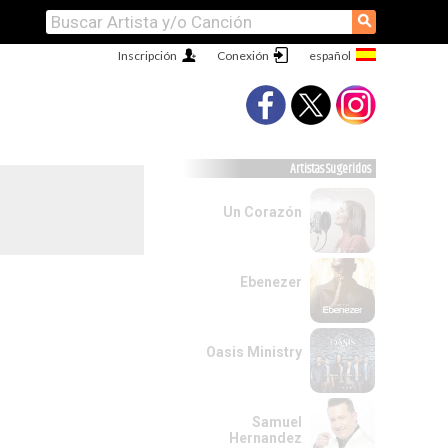
⚲
Inscripción
Conexión
Artistas Sugeridos
Un Corazón
Ebenezer
Oasis Ministry
Samuel
Hernandez