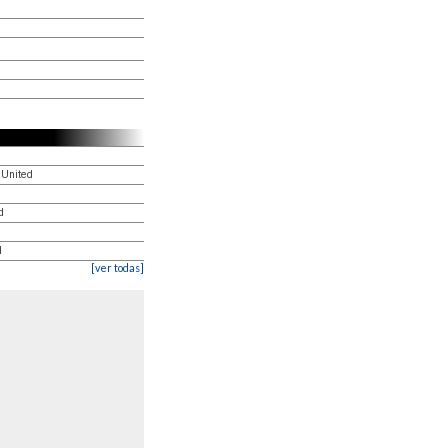
 United
d
d
[ver todas]