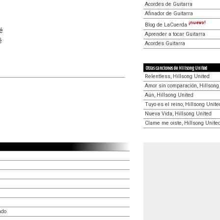
Acordes de Guitarra
Afinador de Guitarra
¡nuevo!
Blog de LaCuerda
é
Aprender a tocar Guitarra
é
Acordes Guitarra
Otras canciones de Hillsong United
Relentless, Hillsong United
Amor sin comparación, Hillsong
Aún, Hillsong United
Tuyo es el reino, Hillsong Unite
Nueva Vida, Hillsong United
Clame me oiste, Hillsong Unite
ndo