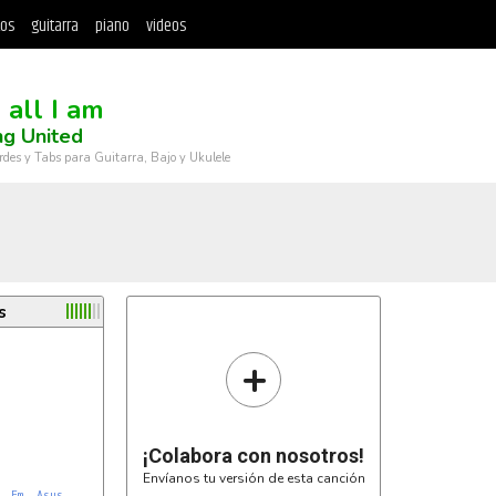
tos
guitarra
piano
videos
 all I am
ng United
rdes y Tabs para Guitarra, Bajo y Ukulele
s
+
¡Colabora con nosotros!
Envíanos tu versión de esta canción
Em
Asus