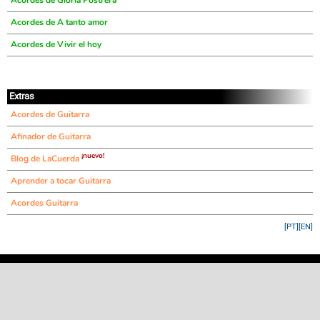
Acordes de Gloria Postrera
Acordes de A tanto amor
Acordes de Vivir el hoy
Extras
Acordes de Guitarra
Afinador de Guitarra
¡nuevo!
Blog de LaCuerda
Aprender a tocar Guitarra
Acordes Guitarra
[PT]
[EN]
©
LaCuerda
.net
·
·
·
aviso legal
privacidad
contacto