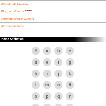
Afinador de Guitarra
¡nuevo!
Blog de LaCuerda
Aprender a tocar Guitarra
Acordes Guitarra
Indice Alfabético
#
a
b
c
d
e
f
g
h
i
j
k
l
m
n
ñ
o
p
q
r