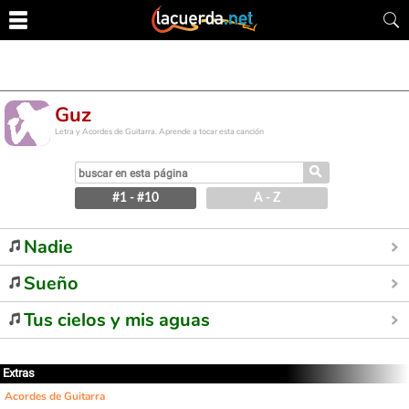
Guz
Letra y Acordes de Guitarra. Aprende a tocar esta canción
⚲
#1 - #10
A - Z
Nadie
Sueño
Tus cielos y mis aguas
Extras
Acordes de Guitarra