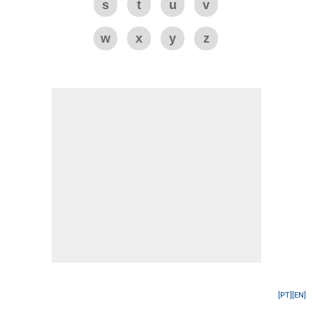
s
t
u
v
w
x
y
z
[PT]
[EN]