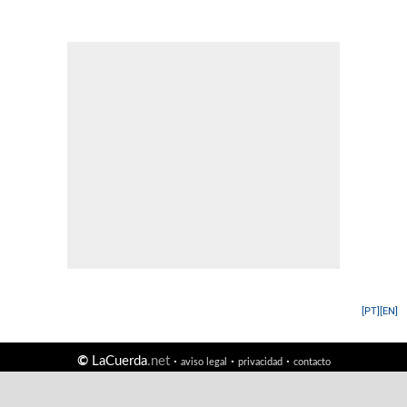
[PT]
[EN]
©
LaCuerda
.net
·
·
·
aviso legal
privacidad
contacto