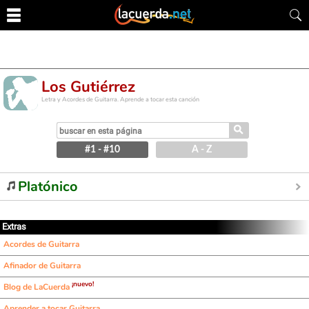
Los Gutiérrez
Letra y Acordes de Guitarra. Aprende a tocar esta canción
⚲
#1 - #10
A - Z
Platónico
Extras
Acordes de Guitarra
Afinador de Guitarra
¡nuevo!
Blog de LaCuerda
Aprender a tocar Guitarra