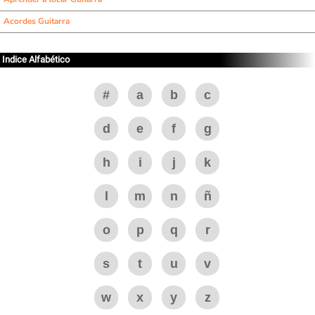
Acordes Guitarra
Indice Alfabético
#
a
b
c
d
e
f
g
h
i
j
k
l
m
n
ñ
o
p
q
r
s
t
u
v
w
x
y
z