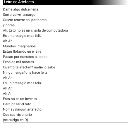
Letra de Artefacto
Dame algo dulce nena
Suelo volver amargo
Quiero tenerte asi por horas
y horas...
Ah, Esto no es un charla de computadora
Es un presagio mas feliz
Ah Ah
Mundos imaginarios
Estan flotando en el aire
Pasan por nuestros cuerpos
Ecos de mil radares
Cuanto te afectan? nadie lo sabe
Ningun engaño te hace feliz
Ah Ah
Es un presagio mas feliz
Ah Ah
Ah Ah
Esto no es un invento
Para pasar el rato
No hay ningun artefacto
Que sea visionario
(se cuelga en D)