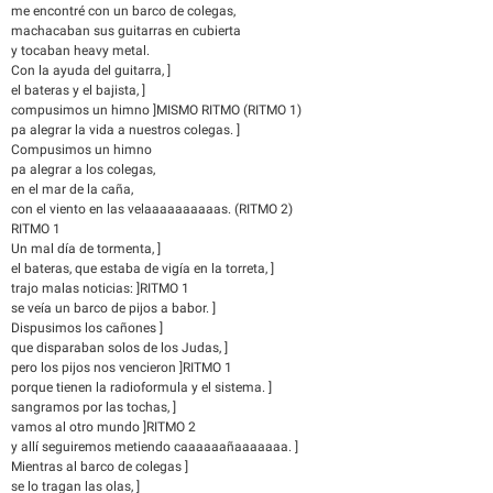
me encontré con un barco de colegas,
machacaban sus guitarras en cubierta
y tocaban heavy metal.
Con la ayuda del guitarra, ]
el bateras y el bajista, ]
compusimos un himno ]MISMO RITMO (RITMO 1)
pa alegrar la vida a nuestros colegas. ]
Compusimos un himno
pa alegrar a los colegas,
en el mar de la caña,
con el viento en las velaaaaaaaaaas. (RITMO 2)
RITMO 1
Un mal día de tormenta, ]
el bateras, que estaba de vigía en la torreta, ]
trajo malas noticias: ]RITMO 1
se veía un barco de pijos a babor. ]
Dispusimos los cañones ]
que disparaban solos de los Judas, ]
pero los pijos nos vencieron ]RITMO 1
porque tienen la radioformula y el sistema. ]
sangramos por las tochas, ]
vamos al otro mundo ]RITMO 2
y allí seguiremos metiendo caaaaaañaaaaaaa. ]
Mientras al barco de colegas ]
se lo tragan las olas, ]