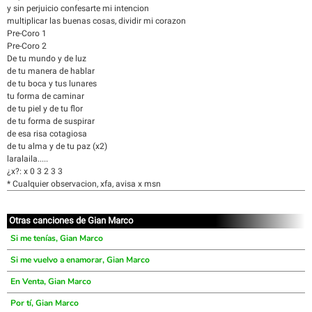
y sin perjuicio confesarte mi intencion
multiplicar las buenas cosas, dividir mi corazon
Pre-Coro 1
Pre-Coro 2
De tu mundo y de luz
de tu manera de hablar
de tu boca y tus lunares
tu forma de caminar
de tu piel y de tu flor
de tu forma de suspirar
de esa risa cotagiosa
de tu alma y de tu paz (x2)
laralaila.....
¿x?: x 0 3 2 3 3
* Cualquier observacion, xfa, avisa x msn
Otras canciones de Gian Marco
Si me tenías, Gian Marco
Si me vuelvo a enamorar, Gian Marco
En Venta, Gian Marco
Por tí, Gian Marco