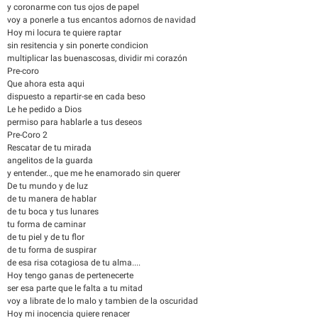
y coronarme con tus ojos de papel
voy a ponerle a tus encantos adornos de navidad
Hoy mi locura te quiere raptar
sin resitencia y sin ponerte condicion
multiplicar las buenascosas, dividir mi corazón
Pre-coro
Que ahora esta aqui
dispuesto a repartir-se en cada beso
Le he pedido a Dios
permiso para hablarle a tus deseos
Pre-Coro 2
Rescatar de tu mirada
angelitos de la guarda
y entender.., que me he enamorado sin querer
De tu mundo y de luz
de tu manera de hablar
de tu boca y tus lunares
tu forma de caminar
de tu piel y de tu flor
de tu forma de suspirar
de esa risa cotagiosa de tu alma....
Hoy tengo ganas de pertenecerte
ser esa parte que le falta a tu mitad
voy a librate de lo malo y tambien de la oscuridad
Hoy mi inocencia quiere renacer