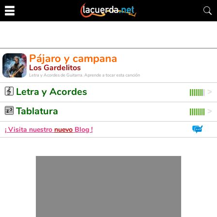
Pájaro y campana
Los Gardelitos
Letra y Acordes de Guitarra. Aprende a tocar esta canción
Letra y Acordes
Tablatura
¡ Visita nuestro
nuevo
Blog !