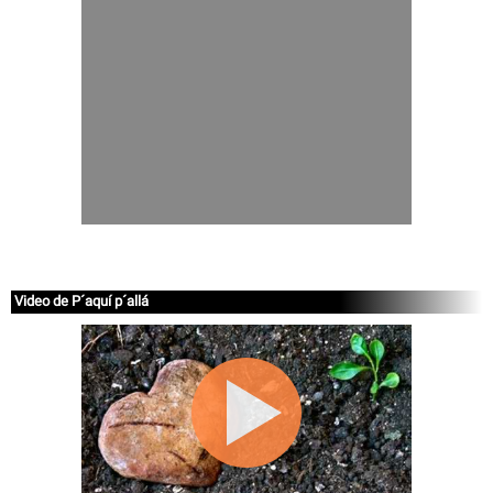
Video de P´aquí p´allá