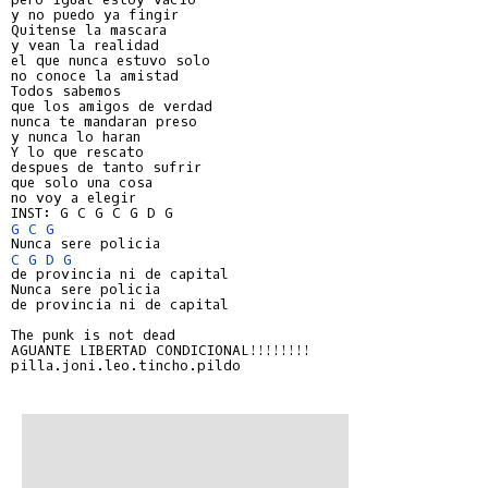
y no puedo ya fingir

Quitense la mascara

y vean la realidad

el que nunca estuvo solo

no conoce la amistad

Todos sabemos

que los amigos de verdad

nunca te mandaran preso

y nunca lo haran

Y lo que rescato

despues de tanto sufrir

que solo una cosa

no voy a elegir

G
C
G
C
G
D
G
de provincia ni de capital

Nunca sere policia

de provincia ni de capital

The punk is not dead

AGUANTE LIBERTAD CONDICIONAL!!!!!!!!

pilla.joni.leo.tincho.pildo
