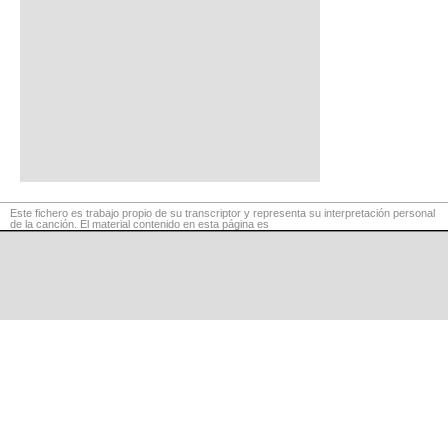
Este fichero es trabajo propio de su transcriptor y representa su interpretación personal
de la canción. El material contenido en esta página es
para exclusivo uso privado, por lo que se prohibe su reproducción o retransmisión, así
como su uso para fines comerciales.
©
LaCuerda
.net
·
·
·
aviso legal
privacidad
contacto