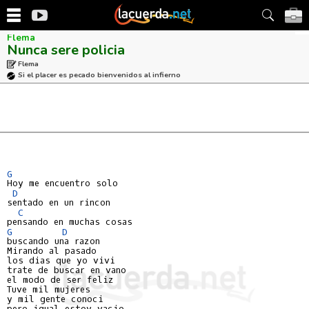
Flema
Nunca sere policia
Flema
Si el placer es pecado bienvenidos al infierno
G
Hoy me encuentro solo

D
sentado en un rincon

C
G
D
buscando una razon

Mirando al pasado

los dias que yo vivi

trate de buscar en vano

el modo de ser feliz

Tuve mil mujeres

y mil gente conoci

pero igual estoy vacio
