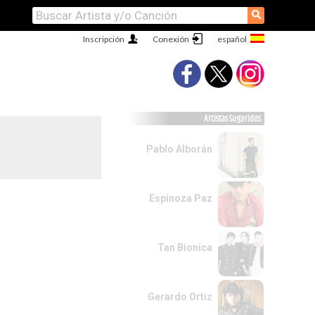
⚲
Inscripción
Conexión
Artistas Sugeridos
Pablo Alborán
Espinoza Paz
Tan Bionica
Gerardo Ortiz