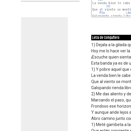
La venda bien le cabe
DO
Que al viento se montó
MIm
LAm
Galopando rienda libre
Letra de Compañero
1) Dejala a la gilada 
Hoy me lo hace ver l
¡Escuche quien sienta
Esta banda ya es de 
1) Y pobre aquel que
La venda bien le cabe
Que al viento se mont
Galopando rienda libr
2) Me das aliento y 
Marcando el paso, qu
Frondoso ese horizont
Y aunque ande lejos 
Abro camino junto co
1) Meté gambeta a la
Que estés conciente 