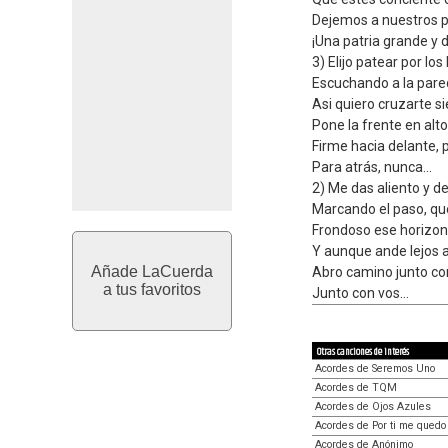
Dejemos a nuestros pi
¡Una patria grande y d
3) Elijo patear por los
Escuchando a la pared
Asi quiero cruzarte s
Pone la frente en alt
Firme hacia delante, 
Para atrás, nunca...
2) Me das aliento y 
Marcando el paso, qu
Frondoso ese horizont
Y aunque ande lejos 
Añade LaCuerda
Abro camino junto con
a tus favoritos
Junto con vos...
Otras canciones de interés
Acordes de Seremos Uno
Acordes de TQM
Acordes de Ojos Azules
Acordes de Por ti me quedo
Acordes de Anónimo