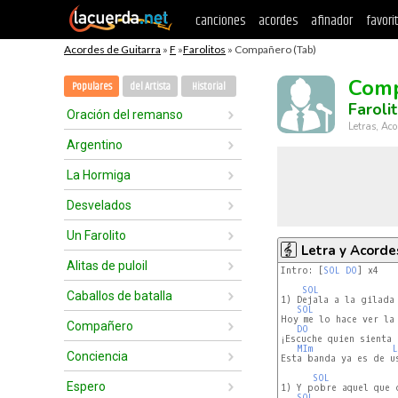
canciones
acordes
afinador
favori
Acordes de Guitarra
»
F
»
Farolitos
» Compañero (Tab)
Com
Populares
del Artista
Historial
Faroli
Oración del remanso
Letras, Aco
Argentino
La Hormiga
Desvelados
Un Farolito
Letra y Acorde
Alitas de puloil
Intro: [
SOL
DO
] x4

SOL
Caballos de batalla
1) Dejala a la gilada 
SOL
Hoy me lo hace ver la 
Compañero
DO
¡Escuche quien sienta 
MIm
L
Conciencia
Esta banda ya es de us
SOL
Espero
1) Y pobre aquel que 
SOL