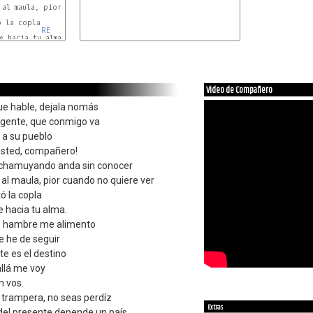
 al maula, pior cuando no quiere ver

 la copla

RE
 hacia tu alma.

Video de Compañero
que hable, dejala nomás
a gente, que conmigo va
 a su pueblo
usted, compañero!
 chamuyando anda sin conocer
 al maula, pior cuando no quiere ver
ó la copla
e hacia tu alma.
de hambre me alimento
e he de seguir
e es el destino
allá me voy
n vos.
 trampera, no seas perdíz
Extras
del presente depende un país