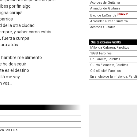
Acordes de Guitarra
bes por fin algo:
Afinador de Guitarra
igna carajo!
¡nuevo!
Blog de LaCuerda
 barrios
Aprender a tocar Guitarra
 de la otra ciudad
Acordes Guitarra
iempre, y saber como estás
o, fuerza cumpa
Otras canciones de Farolitos
para atrás
Milonga Cabrera, Farolitos
1998, Farolitos
de hambre me alimento
Un Farolito, Farolitos
e he de seguir
Quinto Elemento, Farolitos
e es el destino
Olé olé olé!, Farolitos
allá me voy
En el club de la mistonga, Farol
 vos...
 en San Luis