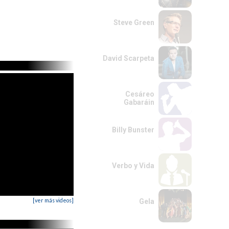
Steve Green
David Scarpeta
Cesáreo
Gabaráin
Billy Bunster
Verbo y Vida
[ver más videos]
Gela