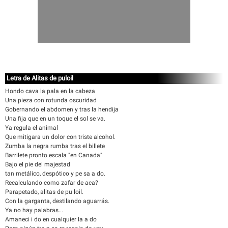
Letra de Alitas de puloil
Hondo cava la pala en la cabeza
Una pieza con rotunda oscuridad
Gobernando el abdomen y tras la hendija
Una fija que en un toque el sol se va.
Ya regula el animal
Que mitigara un dolor con triste alcohol.
Zumba la negra rumba tras el billete
Barrilete pronto escala "en Canada"
Bajo el pie del majestad
tan metálico, despótico y pe sa a do.
Recalculando como zafar de aca?
Parapetado, alitas de pu loil.
Con la garganta, destilando aguarrás.
Ya no hay palabras...
Amaneci i do en cualquier la a do