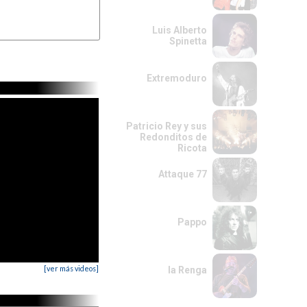
|----------------------|

Luis Alberto
Spinetta
Extremoduro
Patricio Rey y sus
Redonditos de
Ricota
Attaque 77
Pappo
[ver más videos]
la Renga