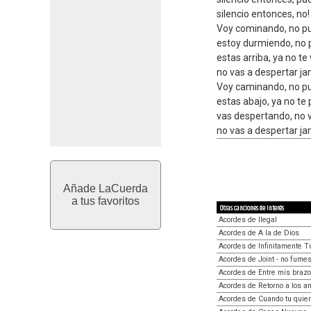
silencio entonces, no!
Voy cominando, no pu
estoy durmiendo, no p
estas arriba, ya no te 
no vas a despertar j
Voy caminando, no pu
estas abajo, ya no te 
vas despertando, no v
no vas a despertar j
Añade LaCuerda
a tus favoritos
Otras canciones de interés
Acordes de Ilegal
Acordes de A la de Dios
Acordes de Infinitamente T
Acordes de Joint - no fume
Acordes de Entre mis braz
Acordes de Retorno a los a
Acordes de Cuando tu quie