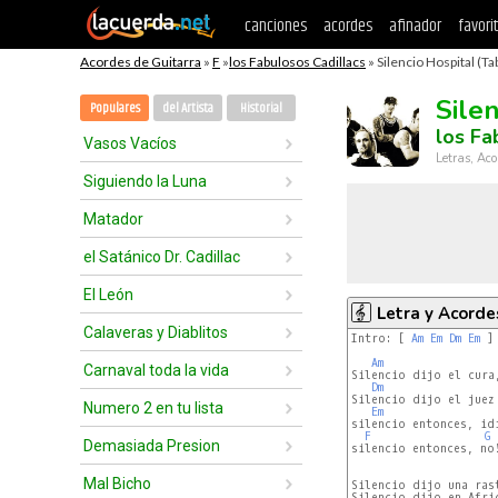
canciones
acordes
afinador
favori
Acordes de Guitarra
»
F
»
los Fabulosos Cadillacs
» Silencio Hospital (Ta
Sile
Populares
del Artista
Historial
los Fa
Vasos Vacíos
Letras, Aco
Siguiendo la Luna
Matador
el Satánico Dr. Cadillac
El León
Letra y Acorde
Calaveras y Diablitos
Intro: [ 
Am
Em
Dm
Em
 ]

Am
Carnaval toda la vida
Silencio dijo el cura,
Dm
Silencio dijo el juez

Numero 2 en tu lista
Em
silencio entonces, idi
F
G
Demasiada Presion
silencio entonces, no!
Mal Bicho
Silencio dijo una rast
Silencio dijo en Afric