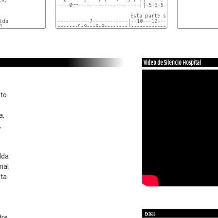


----0~~---------------------||-5-3-5----------8------8-


                         Esta parte se toca rápido.

da

-----------7------------|--10---10---10---10---12---||

l

-------5-9---9-9--------|---------------------------||

Video de Silencio Hospital
oto
a,
,
lda
mal
ota
Extras
dre