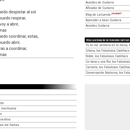
Acordes de Guitarra
Afinador de Guitarra
edo despistar al sol
¡nuevo!
Blog de LaCuerda
uedo respirar,
Aprender a tocar Guitarra
voy a abrir,
Acordes Guitarra
amas
edo coordinar, estas,
Otras canciones de los Fabulosos Cadillacs
puedo abrir,
Yo no me sentaría en tu mesa, 
as a coordinar,
Gitana, los Fabulosos Cadillacs
amas
Roble, los Fabulosos Cadillacs
Un beso y una flor, los Fabuloso
Carmela, los Fabulosos Cadilla
Conversación Nocturna, los Fab
uyo
s marihuana
os
ncestros
ras me llamas