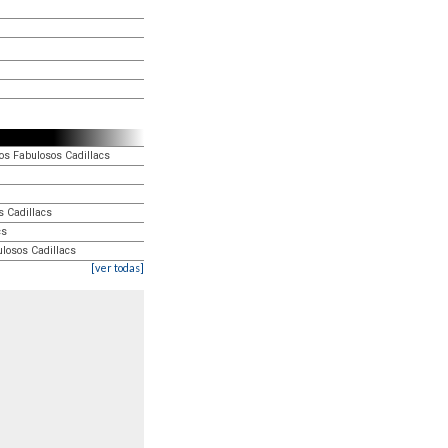
los Fabulosos Cadillacs
s Cadillacs
cs
ulosos Cadillacs
[ver todas]