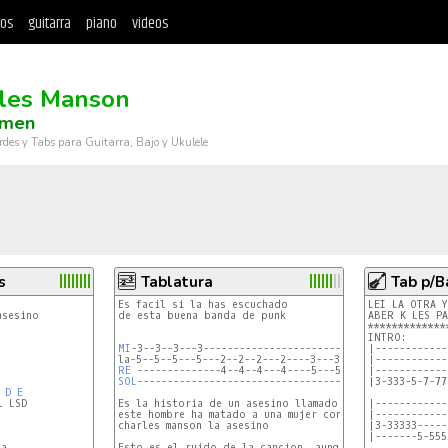
tos
guitarra
piano
videos
les Manson
imen
rdes y Tabs para Guitarra, Bajo y Ukulele
s
Tablatura
Tab p/B
Es facil si la has escuchado 

LEI LA OTRA Y
de esta buena banda de punk

ABER K LES PA
*************
INTRO:

MI
-3--3--3---3---------------------------------------

|------------
|------------
RE
|------------
SOL
------------------------------------------------

|3-333-5-7-77
D
E
 LSD

Es la historia de un asesino llamado charles manson 

|------------
este hombre ha matado a una mujer con ocho meses de em
|------------
charles manson la asesino

|3-33333-----
|-------5-555
Esto es el ruido de la cancion, aunque la letra no me