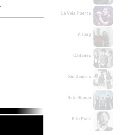




La Vela Puerca
---------------

----5-3-2----

-----------5-3

---------------

Airbag
-----------------------------------

-----------------------------------(x3)

Caifanes
22-3-33333-5-55555

------------------------------

-----------------------------------

-----------------------------------

-7-3-333-5-7-777-55

Sui Generis
Rata Blanca
Fito Paez