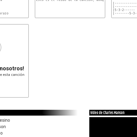
|-------------
|-------------
|5-3-2------

|--------5-3-

|------------
|------------
|------------
|------------
RIFF:

|------------
|------------
|-------2-222
|3-33333-----
 nosotros!
|------------
|------------
|------------
e esta canción
|3-333-5-7-77
Video de Charles Manson
sesino
son
do