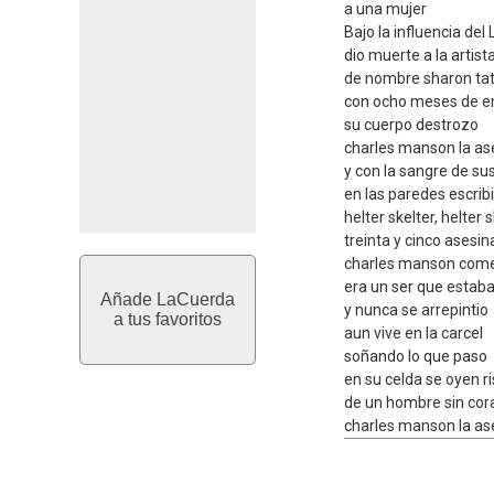
a una mujer
Bajo la influencia del
dio muerte a la artist
de nombre sharon ta
con ocho meses de 
su cuerpo destrozo
charles manson la as
y con la sangre de su
en las paredes escrib
helter skelter, helter 
treinta y cinco asesin
charles manson come
era un ser que estaba
Añade LaCuerda
y nunca se arrepintio
a tus favoritos
aun vive en la carcel
soñando lo que paso
en su celda se oyen r
de un hombre sin co
charles manson la as