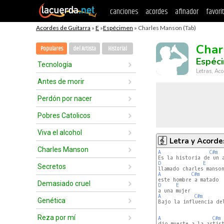
canciones
acordes
afinador
favori
Acordes de Guitarra
»
E
»
Espécimen
» Charles Manson (Tab)
Char
Populares
del Artista
Historial
Espéc
Tecnología
Letras, Aco
Antes de morir
Perdón por nacer
Pobres Catolicos
Viva el alcohol
Letra y Acorde
Charles Manson
A
C#m
D
E
Secretos
A
C#m
Demasiado cruel
D
E
A
C#m
Genética
Bajo la influencia del
Reza por mí
A
C#m