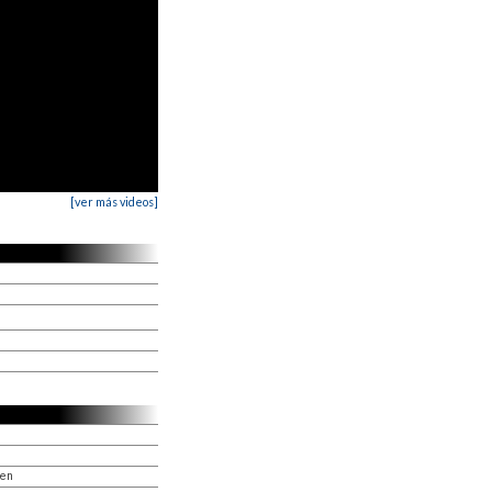
[ver más videos]
men