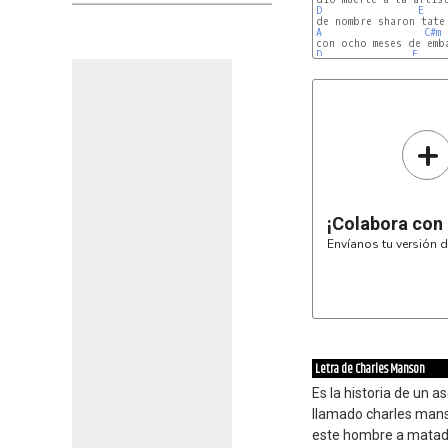
D
E
A
C#m
D
E
+
¡Colabora con
Envíanos tu versión d
Letra de Charles Manson
Es la historia de un a
llamado charles man
este hombre a mata