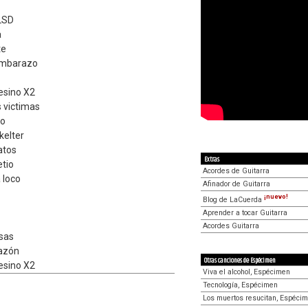
 LSD
a
te
embarazo
esino X2
s victimas
io
skelter
atos
Extras
tio
Acordes de Guitarra
 loco
Afinador de Guitarra
¡nuevo!
Blog de LaCuerda
Aprender a tocar Guitarra
Acordes Guitarra
isas
razón
Otras canciones de Espécimen
esino X2
Viva el alcohol, Espécimen
Tecnología, Espécimen
Los muertos resucitan, Espéci