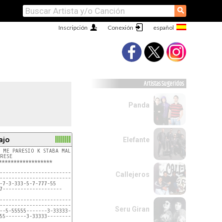
⚲
Inscripción
Conexión
Artistas Sugeridos
Panda
ajo
Elefante
 ME PARESIO K STABA MAL, ESTA LA SAKE LIRIKAMENTE

RESE

******************

-------------------------

Callejeros
-------------------------(x2)

-7-3-333-5-7-777-55

7--------------------

--------------------------------------------------

barazo su cuerpo destrozo

--------------------------------------------------

Seru Giran
--5-55555-------3-33333--------------

55-------3-33333--------5-55555

 acuerdo de toda