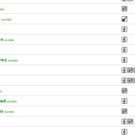
rdes
s
acordes
en
acordes
ares
acordes
es
dad
acordes
ro
acordes