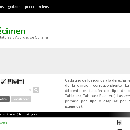
tos
guitarra
piano
videos
écimen
blaturas y Acordes de Guitarra
Cada uno de los iconos a la derecha r
de la canción correspondiente. L
⚲
×
diferente en función del tipo de t
Tablatura, Tab para Bajo, etc). Las v
ético
Popularidad
primero por tipo y después por c
izquierda).
de Espécimen (chords & lyrics)
cordes