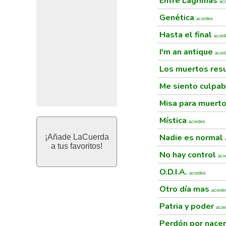
Entre Lágrimas
ac
Genética
acordes
Hasta el final
acord
I'm an antique
acor
Los muertos res
Me siento culpa
Misa para muert
Mística
acordes
Nadie es normal
¡Añade LaCuerda
a tus favoritos!
No hay control
aco
O.D.I.A.
acordes
Otro día mas
acorde
Patria y poder
acor
Perdón por nace