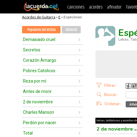
canciones
acordes
afinador
favori
Acordes de Guitarra
»
E
» Espécimen
Esp
Populares del Artista
Historial
Demasiado cruel
Letras, Ta
Secretos
Corazón Amargo
Pobres Catolicos
Reza por mí
Filtrar:
Antes de morir
Buscar:
2 de noviembre
Ordenar:
Alfab
Charles Manson
letras, tablaturas y acordes 
Perdón por nacer
2 de noviembre
a
Total