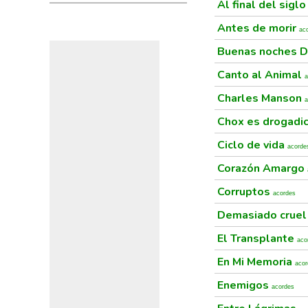
Al final del sigl
Antes de morir
ac
Buenas noches 
Canto al Animal
a
Charles Manson
a
Chox es drogadi
Ciclo de vida
acorde
Corazón Amargo
Corruptos
acordes
Demasiado crue
El Transplante
aco
En Mi Memoria
acor
Enemigos
acordes