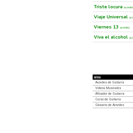
Triste locura
acorde
Viaje Universal
ac
Viernes 13
acordes
Viva el alcohol
ac
extras
·
Acordes de Guitarra
·
Videos Musicales
·
Afinador de Guitarra
·
Curso de Guitarra
·
Glosario de Acordes