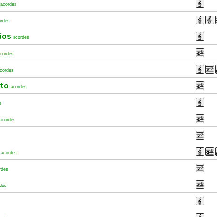
o
acordes
ordes
Dios
acordes
cordes
cordes
cto
acordes
s
acordes
l
acordes
rdes
des