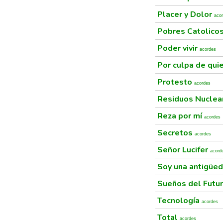
Placer y Dolor
aco
Pobres Catolico
Poder vivir
acordes
Por culpa de qui
Protesto
acordes
Residuos Nucle
Reza por mí
acordes
Secretos
acordes
Señor Lucifer
acord
Soy una antigüe
Sueños del Futu
Tecnología
acordes
Total
acordes