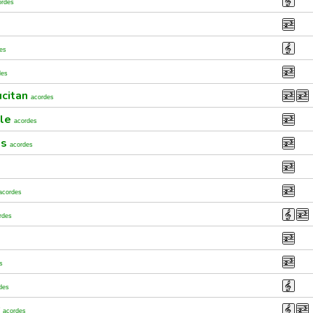
ordes
es
des
ucitan
acordes
ble
acordes
os
acordes
acordes
rdes
s
des
r
acordes