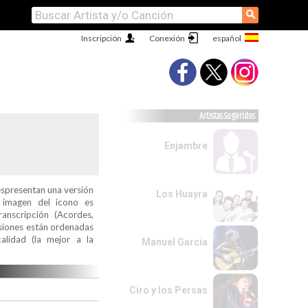
⚲
Inscripción
Conexión
Artistas Sugeridos
Enjambre
espresentan una versión
Los Huayra
a imagen del icono es
ranscripción (Acordes,
ersiones están ordenadas
alidad (la mejor a la
Manuel García
Ciro y los Persas