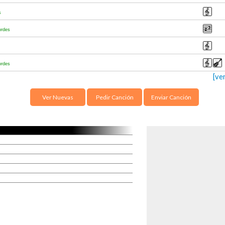
s
ordes
ordes
[ve
Ver Nuevas
Pedir Canción
Enviar Canción