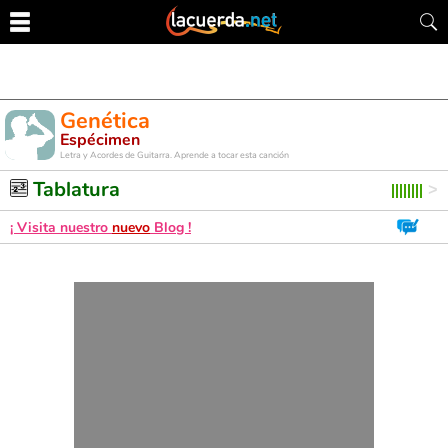
Genética
Espécimen
Letra y Acordes de Guitarra. Aprende a tocar esta canción
Tablatura
¡ Visita nuestro
nuevo
Blog !