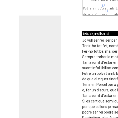
LA
Fotre un polvet amb la
LA
de que el xiquet tindr
LA
Letra de Jo vull ser rei
Jo vull ser rei, ser per
Tenir-ho tot fet, només
Fer-ho tot bé, mai ser 
Sempre trobar la mot
Tan avorrit d'estar en
suant infal.libilitat c
Fotre un polvet amb la
de que el xiquet tind
Tenir en Porcel per 
o, fer un discurs, que
Tan avorrit d'estar env
Si es cert que som igua
per que collons jo mai
podré ser rei podré se
Reivindicar, al què em