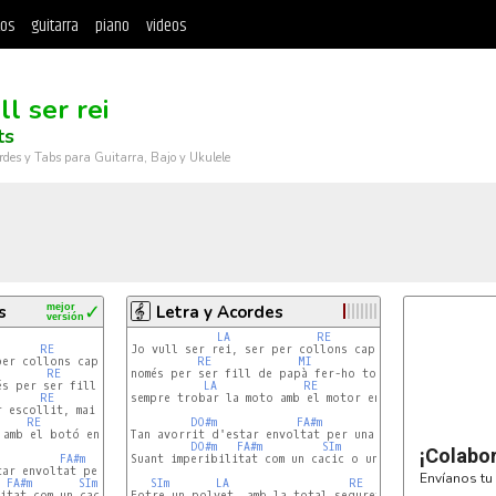
tos
guitarra
piano
videos
ll ser rei
ts
rdes y Tabs para Guitarra, Bajo y Ukulele
s
mejor
✓
Letra y Acordes
versión
LA
RE
MI
RE
Jo vull ser rei, ser per collons cap de l'estat, tenir
MI
er collons cap de l'estat.

RE
MI
LA
RE
MI
només per ser fill de papà fer-ho tot bé, mai ser esco
s per ser fill de 'papa'.

LA
RE
MI
RE
sempre trobar la moto amb el motor engegat

MI
 escollit, mai ser votat.

RE
MI
DO#m
FA#m
SIm
MI
 amb el botó engegat.

Tan avorrit d'estar envoltat per una colla de llepons

DO#m
FA#m
SIm
MI
¡Colabo
FA#m
Suant imperibilitat com un cacic o un dictador

SIm
MI
tar envoltat per una colla de llepons,

Envíanos tu 
FA#m
SIm
SIm
MI
LA
RE
MI
L
itat com un cacic o un dictador.

Fotre un polvet, amb la total seguretat de que el xique