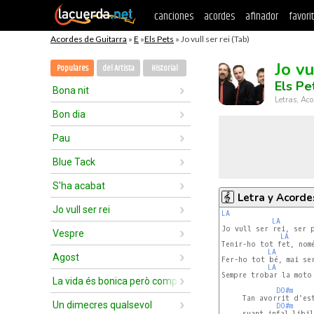
canciones
acordes
afinador
favori
Acordes de Guitarra
»
E
»
Els Pets
» Jo vull ser rei (Tab)
Jo vu
Populares
del Artista
Historial
Els Pe
Bona nit
Letras, Aco
Bon dia
Pau
Blue Tack
S'ha acabat
Letra y Acorde
Jo vull ser rei
LA
LA
Jo vull ser rei, ser p
Vespre
LA
Tenir-ho tot fet, nomé
LA
Agost
Fer-ho tot bé, mai ser
LA
Sempre trobar la moto
La vida és bonica però complicada
DO#m
     Tan avorrit d'es
Un dimecres qualsevol
DO#m
     suant infal.libil