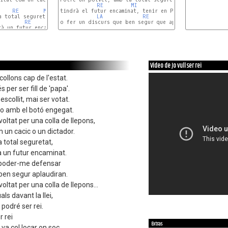
RE
MI
LA
RE
MI
tindrà el futur encaminat, tenir en Porcel, per a poder
 total seguretat,

LA
RE
MI
RE
MI
o fer un discurs que ben segur que aplaudiran

à un futur encaminat.

RE
MI
DO#m
MI
FA#m
LA
SIm
MI
Video de Jo vull ser rei
 collons cap de l'estat.
 per ser fill de 'papa'.
escollit, mai ser votat.
o amb el botó engegat.
voltat per una colla de llepons,
om un cacic o un dictador.
 total seguretat,
rà un futur encaminat.
a poder-me defensar
 ben segur aplaudiran.
oltat per una colla de llepons...
ls davant la llei,
 podré ser rei.
r rei
Extras
 va col.locar on soc,