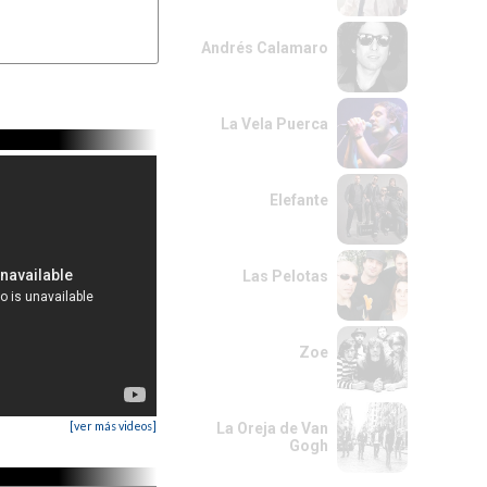
RE
MI
-me defensar

Andrés Calamaro
La Vela Puerca
Elefante
Las Pelotas
Zoe
[ver más videos]
La Oreja de Van
Gogh