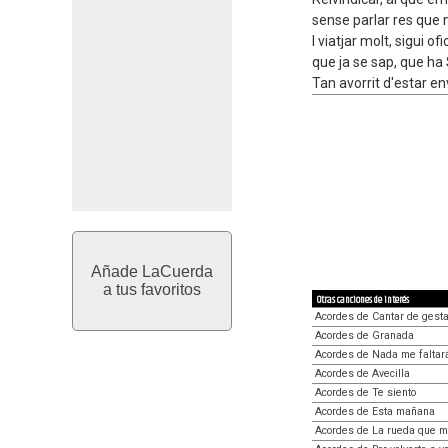
sense parlar res que n
I viatjar molt, sigui ofi
que ja se sap, que ha
Tan avorrit d'estar env
Añade LaCuerda
a tus favoritos
Otras canciones de interés
Acordes de Cantar de gest
Acordes de Granada
Acordes de Nada me faltar
Acordes de Avecilla
Acordes de Te siento
Acordes de Esta mañana
Acordes de La rueda que 