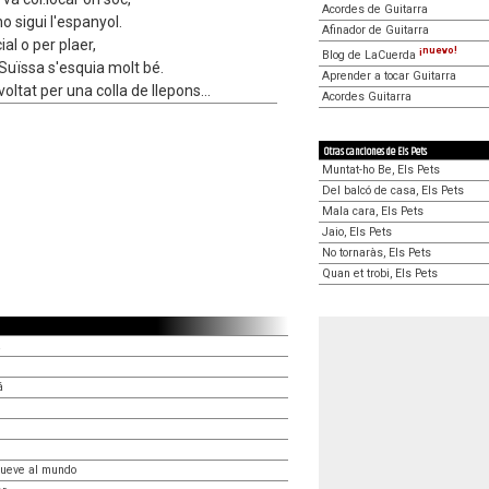
Acordes de Guitarra
o sigui l'espanyol.
Afinador de Guitarra
cial o per plaer,
¡nuevo!
Blog de LaCuerda
 Suïssa s'esquia molt bé.
Aprender a tocar Guitarra
oltat per una colla de llepons...
Acordes Guitarra
Otras canciones de Els Pets
Muntat-ho Be, Els Pets
Del balcó de casa, Els Pets
Mala cara, Els Pets
Jaio, Els Pets
No tornaràs, Els Pets
Quan et trobi, Els Pets
a
á
mueve al mundo