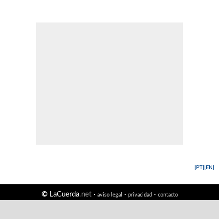
[PT]
[EN]
©
LaCuerda
.net
·
·
·
aviso legal
privacidad
contacto