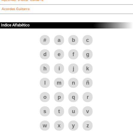
Acordes Guitarra
Indice Alfabético
#
a
b
c
d
e
f
g
h
i
j
k
l
m
n
ñ
o
p
q
r
s
t
u
v
w
x
y
z