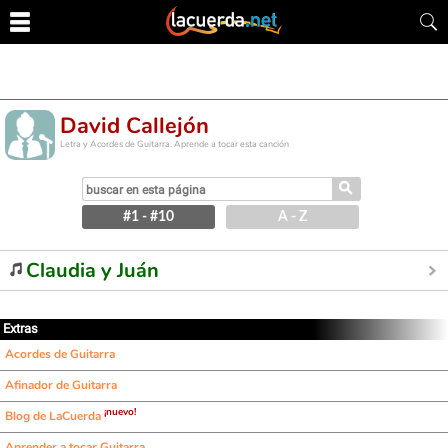
David Callejón
Letra y Acordes de Guitarra. Aprende a tocar esta canción
⚲
#1 - #10
A - Z
Claudia y Juán
Extras
Acordes de Guitarra
Afinador de Guitarra
¡nuevo!
Blog de LaCuerda
Aprender a tocar Guitarra