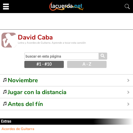
David Caba
Letra y Acordes de Guitarra. Aprende a tocar esta canción
⚲
#1 - #10
A - Z
Noviembre
Jugar con la distancia
Antes del fín
Extras
Acordes de Guitarra