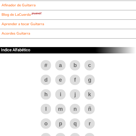
Afinador de Guitarra
¡nuevo!
Blog de LaCuerda
Aprender a tocar Guitarra
Acordes Guitarra
Indice Alfabético
#
a
b
c
d
e
f
g
h
i
j
k
l
m
n
ñ
o
p
q
r