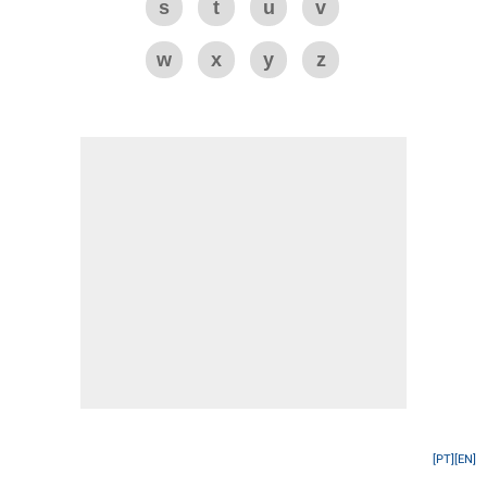
s
t
u
v
w
x
y
z
[PT]
[EN]