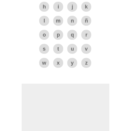
h
i
j
k
l
m
n
ñ
o
p
q
r
s
t
u
v
w
x
y
z