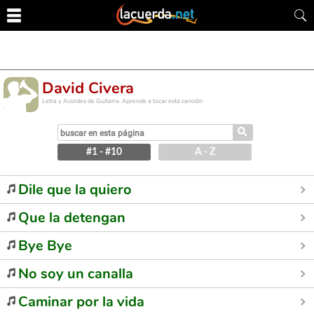
David Civera
Letra y Acordes de Guitarra. Aprende a tocar esta canción
⚲
#1 - #10
A - Z
Dile que la quiero
Que la detengan
Bye Bye
No soy un canalla
Caminar por la vida