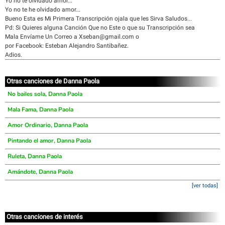
Yo no te olvidado amor...
Yo no te he olvidado amor...
Bueno Esta es Mi Primera Transcripción ojala que les Sirva Saludos...
Pd: Si Quieres alguna Canción Que no Este o que su Transcripción sea
Mala Envíame Un Correo a Xseban@gmail.com o
por Facebook: Esteban Alejandro Santibañez.
Adios.
Otras canciones de Danna Paola
No bailes sola, Danna Paola
Mala Fama, Danna Paola
Amor Ordinario, Danna Paola
Pintando el amor, Danna Paola
Ruleta, Danna Paola
Amándote, Danna Paola
[ver todas]
Otras canciones de interés