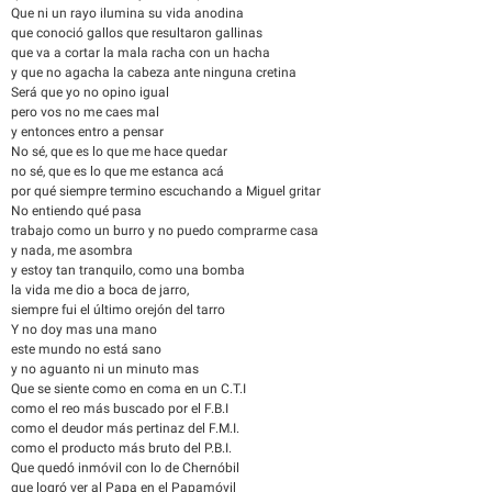
Que ni un rayo ilumina su vida anodina
que conoció gallos que resultaron gallinas
que va a cortar la mala racha con un hacha
y que no agacha la cabeza ante ninguna cretina
Será que yo no opino igual
pero vos no me caes mal
y entonces entro a pensar
No sé, que es lo que me hace quedar
no sé, que es lo que me estanca acá
por qué siempre termino escuchando a Miguel gritar
No entiendo qué pasa
trabajo como un burro y no puedo comprarme casa
y nada, me asombra
y estoy tan tranquilo, como una bomba
la vida me dio a boca de jarro,
siempre fui el último orejón del tarro
Y no doy mas una mano
este mundo no está sano
y no aguanto ni un minuto mas
Que se siente como en coma en un C.T.I
como el reo más buscado por el F.B.I
como el deudor más pertinaz del F.M.I.
como el producto más bruto del P.B.I.
Que quedó inmóvil con lo de Chernóbil
que logró ver al Papa en el Papamóvil