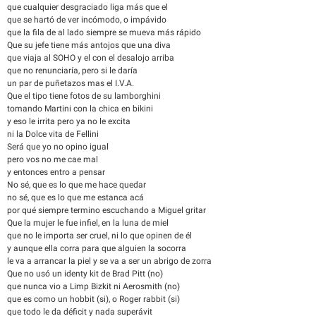
que cualquier desgraciado liga más que el
que se hartó de ver incómodo, o impávido
que la fila de al lado siempre se mueva más rápido
Que su jefe tiene más antojos que una diva
que viaja al SOHO y el con el desalojo arriba
que no renunciaría, pero si le daría
un par de puñetazos mas el I.V.A.
Que el tipo tiene fotos de su lamborghini
tomando Martini con la chica en bikini
y eso le irrita pero ya no le excita
ni la Dolce vita de Fellini
Será que yo no opino igual
pero vos no me cae mal
y entonces entro a pensar
No sé, que es lo que me hace quedar
no sé, que es lo que me estanca acá
por qué siempre termino escuchando a Miguel gritar
Que la mujer le fue infiel, en la luna de miel
que no le importa ser cruel, ni lo que opinen de él
y aunque ella corra para que alguien la socorra
le va a arrancar la piel y se va a ser un abrigo de zorra
Que no usó un identy kit de Brad Pitt (no)
que nunca vio a Limp Bizkit ni Aerosmith (no)
que es como un hobbit (si), o Roger rabbit (si)
que todo le da déficit y nada superávit