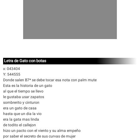
Letra de Gato con botas
x: 043404
Y: 544555
Donde salen B7* se debe tocar esa nota con palm mute
Esta es la historia de un gato
al que el tiempo se llevo
le gustaba usar zapatos
sombrerito y cinturon
era un gato de casa
hasta que un dia la vio
era la gata mas linda
de todito el callejon
hizo un pacto con el viento y su alma empeño
por saber el secreto de sus curvas de mujer