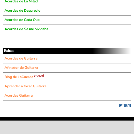
Acordes de La Mitad
Acordes de Desprecio
Acordes de Cada Que
Acordes de Se me olvidaba
Extras
Acordes de Guitarra
Afinador de Guitarra
¡nuevo!
Blog de LaCuerda
Aprender a tocar Guitarra
Acordes Guitarra
[PT]
[EN]
©
LaCuerda
.net
·
·
·
aviso legal
privacidad
contacto