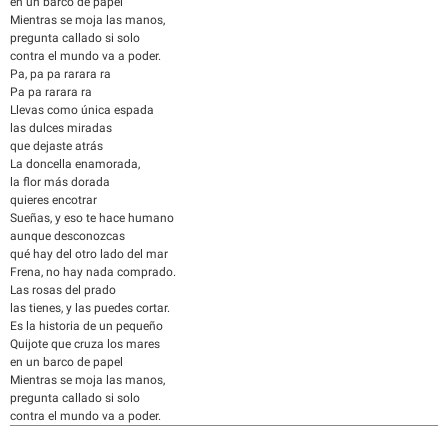
en un barco de papel
Mientras se moja las manos,
pregunta callado si solo
contra el mundo va a poder.
Pa, pa pa rarara ra
Pa pa rarara ra
Llevas como única espada
las dulces miradas
que dejaste atrás
La doncella enamorada,
la flor más dorada
quieres encotrar
Sueñas, y eso te hace humano
aunque desconozcas
qué hay del otro lado del mar
Frena, no hay nada comprado.
Las rosas del prado
las tienes, y las puedes cortar.
Es la historia de un pequeño
Quijote que cruza los mares
en un barco de papel
Mientras se moja las manos,
pregunta callado si solo
contra el mundo va a poder.