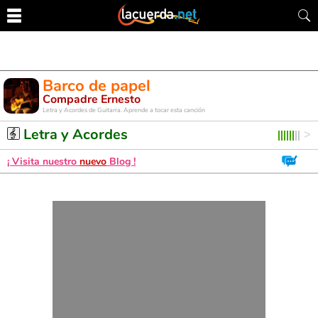
Barco de papel
Compadre Ernesto
Letra y Acordes de Guitarra. Aprende a tocar esta canción
Letra y Acordes
¡ Visita nuestro
nuevo
Blog !