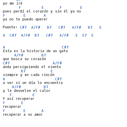
yo me iré

F
E
F
E
F
E
A
ya no te puedo querer

Puente: 
C#7
A/F#
B7
C#7
A/F#
B7
E
A
C#7
A/F#
B7
C#7
A/F#
E
E7
E
A
C#7
Esta es la historia de un gato

A/F#
B7
C#7
A/F#
anda persiguiendo el viento

B7
E
A
C#7
a ver si un día lo encuentra

A/F#
B7
y le devuelve el calor

F
E
F
E
F
E
A
recuperar a su amor
