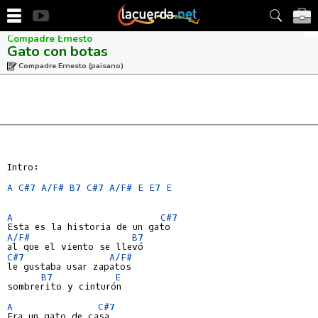
Compadre Ernesto
Gato con botas
Compadre Ernesto (paisano)
Intro:

A
C#7
A/F#
B7
C#7
A/F#
E
E7
E
A
C#7
A/F#
B7
C#7
A/F#
le gustaba usar zapatos

B7
E
sombrerito y cinturón

A
C#7