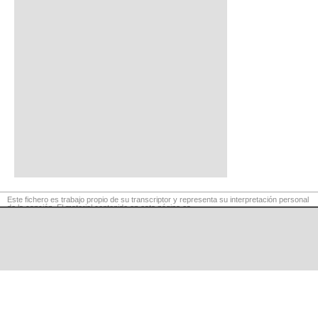
Este fichero es trabajo propio de su transcriptor y representa su interpretación personal
de la canción. El material contenido en esta página es
para exclusivo uso privado, por lo que se prohibe su reproducción o retransmisión, así
como su uso para fines comerciales.
©
LaCuerda
.net
·
·
·
aviso legal
privacidad
contacto