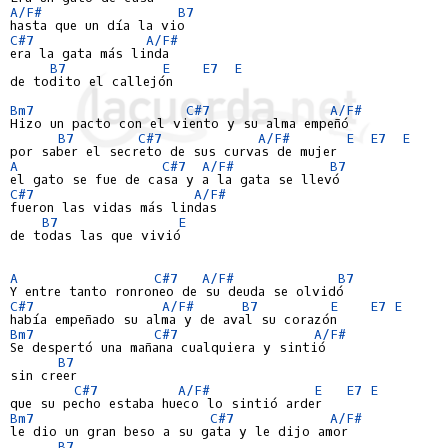
A/F#
B7
C#7
A/F#
era la gata más linda

B7
E
E7
E
de todito el callejón

Bm7
C#7
A/F#
Hizo un pacto con el viento y su alma empeñó

B7
C#7
A/F#
E
E7
E
A
C#7
A/F#
B7
C#7
A/F#
fueron las vidas más lindas

B7
E
de todas las que vivió

A
C#7
A/F#
B7
C#7
A/F#
B7
E
E7
E
Bm7
C#7
A/F#
Se despertó una mañana cualquiera y sintió

B7
sin creer

C#7
A/F#
E
E7
E
Bm7
C#7
A/F#
le dio un gran beso a su gata y le dijo amor

B7