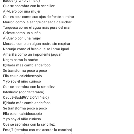
Badd9 (V 2 - 0,VI 4-2-0)
Que se asombra con la sencillez.
A)Muero por una mujer
Que es beis como sus ojos de frente al mirar
Marrón como la sangre cansada de luchar
Turquesa como el agua más pura del mar
Celeste como un sueño.
A)Sueño con una mujer
Morada como un algún rostro sin respirar
Naranja como el fruto que se llama igual
Amarilla como un imponente jaguar
Negra como la noche.
B)Nada más cambiar de foco
Se transforma poco a poco
Ella es un caleidoscopio
Y yo soy el niño curioso
Que se asombra con la sencillez.
Interludio (donde tararea)
Cadd9-Badd9(V 2-0,VI 4-2-0)
B)Nada más cambiar de foco
Se transforma poco a poco
Ella es un caleidoscopio
Y yo soy el niño curioso
Que se asombra con la sencillez.
Emaj7 (termina con ese acorde la cancion)