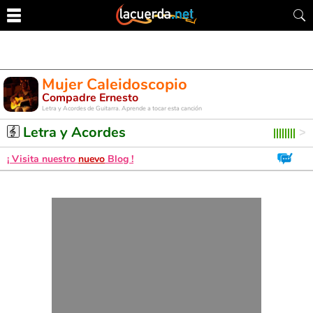
Mujer Caleidoscopio
Compadre Ernesto
Letra y Acordes de Guitarra. Aprende a tocar esta canción
Letra y Acordes
¡ Visita nuestro
nuevo
Blog !