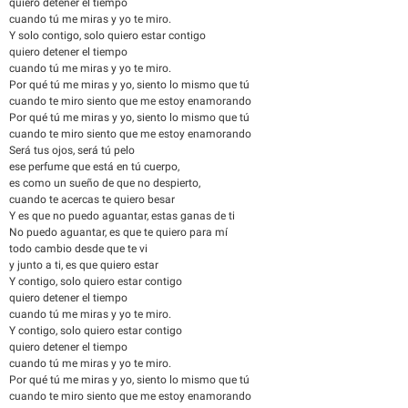
quiero detener el tiempo
cuando tú me miras y yo te miro.
Y solo contigo, solo quiero estar contigo
quiero detener el tiempo
cuando tú me miras y yo te miro.
Por qué tú me miras y yo, siento lo mismo que tú
cuando te miro siento que me estoy enamorando
Por qué tú me miras y yo, siento lo mismo que tú
cuando te miro siento que me estoy enamorando
Será tus ojos, será tú pelo
ese perfume que está en tú cuerpo,
es como un sueño de que no despierto,
cuando te acercas te quiero besar
Y es que no puedo aguantar, estas ganas de ti
No puedo aguantar, es que te quiero para mí
todo cambio desde que te vi
y junto a ti, es que quiero estar
Y contigo, solo quiero estar contigo
quiero detener el tiempo
cuando tú me miras y yo te miro.
Y contigo, solo quiero estar contigo
quiero detener el tiempo
cuando tú me miras y yo te miro.
Por qué tú me miras y yo, siento lo mismo que tú
cuando te miro siento que me estoy enamorando