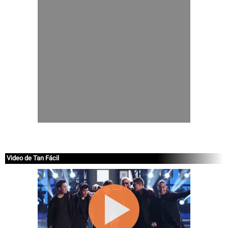
Video de Tan Fácil