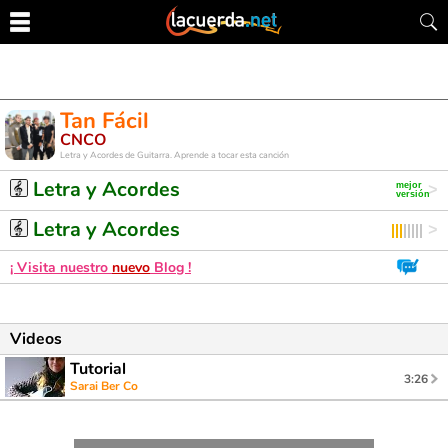
Tan Fácil
CNCO
Letra y Acordes de Guitarra. Aprende a tocar esta canción
Letra y Acordes
Letra y Acordes
¡ Visita nuestro
nuevo
Blog !
Videos
Tutorial
3:26
Sarai Ber Co