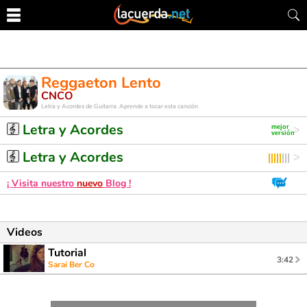
Reggaeton Lento
CNCO
Letra y Acordes de Guitarra. Aprende a tocar esta canción
Letra y Acordes
Letra y Acordes
¡ Visita nuestro
nuevo
Blog !
Videos
Tutorial
3:42
Sarai Ber Co