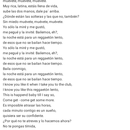
muévete, muévete, muévete.
Muy rica, latina, estás llena de vida,
sube las dos manos, dale pa´ arriba.
¿Dónde están las solteras y las que no, también?
Sin miedo muévete, muévete, muévete.
Yo sólo la miré y me gustó,
me pegué y la invité: Bailemos, eh?,
la noche está para un reggaetón lento,
de esos que no se bailan hace tiempo.
Yo sólo la miré y me gustó,
me pegué y la invité: Bailemos, eh?,
la noche está para un reggaetón lento,
de esos que no se bailan hace tiempo.
Baila conmigo,
la noche está para un reggaetón lento,
de esos que no se bailan hace tiempo.
I know you like it when I take you to the club,
I know you like this reggaetón lento,
This is happend baby till I say so,
Come get - come get some more.
Es imposible atrasar las horas,
cada minuto contigo es un sueño,
quisiera ser su confidente.
¿Por qué no te atreves y lo hacemos ahora?
No te pongas tímida,